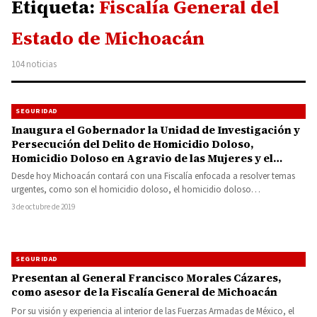
Etiqueta:
Fiscalía General del
Estado de Michoacán
104 noticias
SEGURIDAD
Inaugura el Gobernador la Unidad de Investigación y
Persecución del Delito de Homicidio Doloso,
Homicidio Doloso en Agravio de las Mujeres y el
Feminicidio
Desde hoy Michoacán contará con una Fiscalía enfocada a resolver temas
urgentes, como son el homicidio doloso, el homicidio doloso…
3 de octubre de 2019
SEGURIDAD
Presentan al General Francisco Morales Cázares,
como asesor de la Fiscalía General de Michoacán
Por su visión y experiencia al interior de las Fuerzas Armadas de México, el