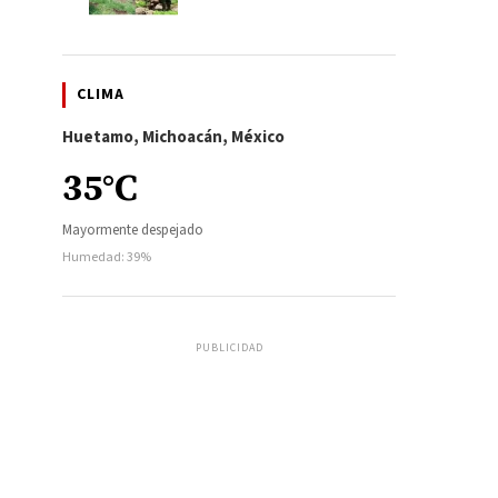
CLIMA
Huetamo, Michoacán, México
35°C
Mayormente despejado
Humedad: 39%
PUBLICIDAD