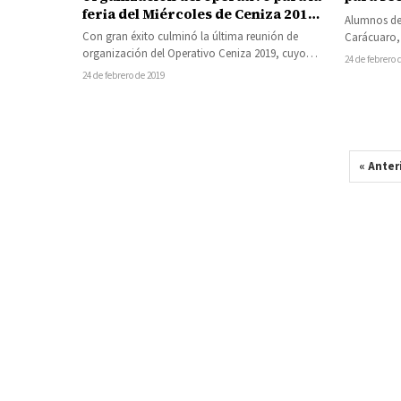
feria del Miércoles de Ceniza 2019
Alumnos de 
en Carácuaro
Con gran éxito culminó la última reunión de
Carácuaro,
organización del Operativo Ceniza 2019, cuyo
conocimient
24 de febrero 
objetivo es salvaguardar la integridad de…
física,…
24 de febrero de 2019
« Anter