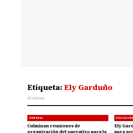
Etiqueta:
Ely Garduño
83 noticias
GENERAL
EDUCACIÓ
Culminan reuniones de
Ely Gar
organización del operativo para la
para se