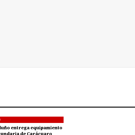
N
duño entrega equipamiento
cundaria de Carácuaro