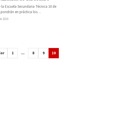
la Escuela Secundaria Técnica 10 de
 pondrán en práctica los
os adquiridos en las materias de
de 2019
ior
1
…
8
9
10