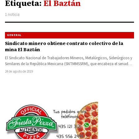
Etiqueta:
El Baztán
1 noticia
GENERAL
Sindicato minero obtiene contrato colectivo de la
mina El Baztán
El Sindicato Nacional de Trabajadores Mineros, Metalúrgicos, Siderúrgicos y
Similares de la República Mexicana (SNTMMSSRM), que encabeza el senador
Napoleón…
24 de agosto de 2019