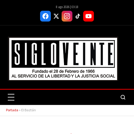
8 ago 2026 | 03:18
Portada
»
El Baztán