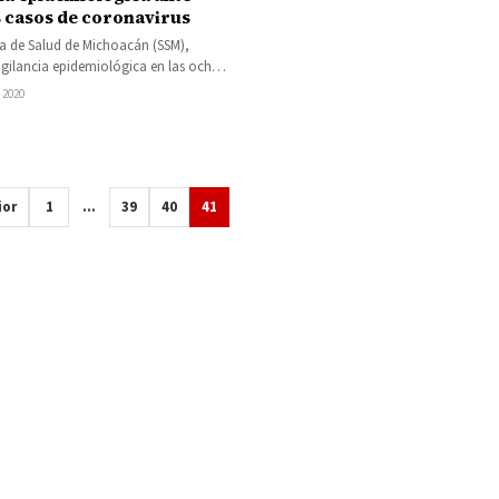
s casos de coronavirus
ía de Salud de Michoacán (SSM),
vigilancia epidemiológica en las ocho
nes sanitarias de la entidad, a…
 2020
ior
1
…
39
40
41