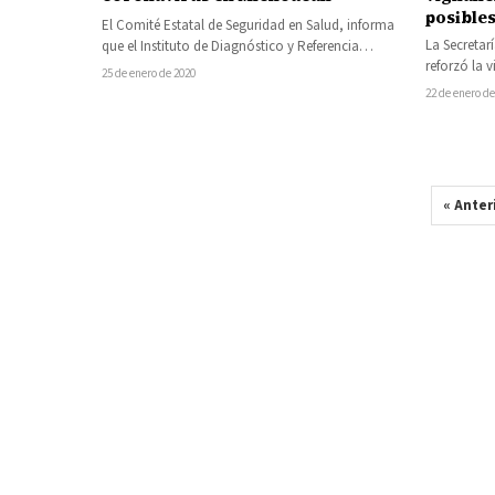
posible
El Comité Estatal de Seguridad en Salud, informa
La Secretar
que el Instituto de Diagnóstico y Referencia
reforzó la 
Epidemiológicos (INDRE), determinó como
25 de enero de 2020
jurisdiccio
negativa…
22 de enero de
« Anter