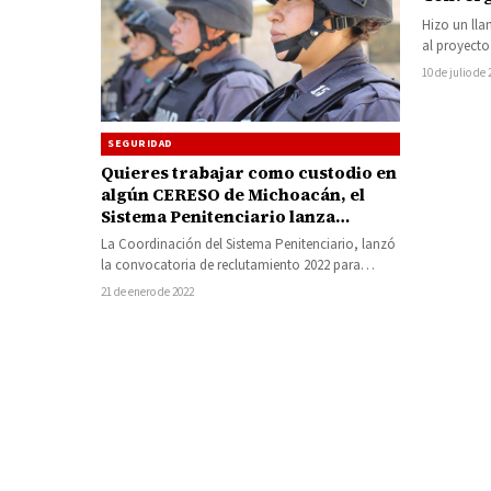
Hizo un lla
al proyecto
Michoacán 
10 de julio de
SEGURIDAD
Quieres trabajar como custodio en
algún CERESO de Michoacán, el
Sistema Penitenciario lanza
convocatoria de reclutamiento
La Coordinación del Sistema Penitenciario, lanzó
2022
la convocatoria de reclutamiento 2022 para
hombres y mujeres con alta vocación de
21 de enero de 2022
servicio…