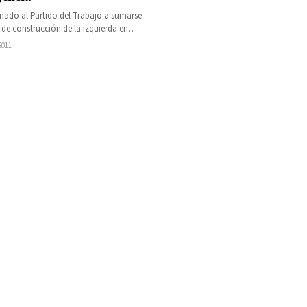
mado al Partido del Trabajo a sumarse
 de construcción de la izquierda en
Morelia, Michoacán.-…
 2011