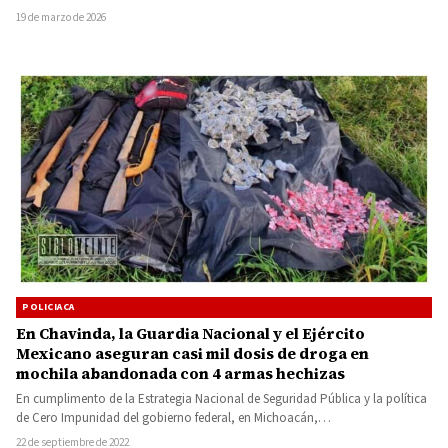
tras ser…
19 de marzo de 2026
POLICIACA
En Chavinda, la Guardia Nacional y el Ejército
Mexicano aseguran casi mil dosis de droga en
mochila abandonada con 4 armas hechizas
En cumplimento de la Estrategia Nacional de Seguridad Pública y la política
de Cero Impunidad del gobierno federal, en Michoacán,…
22 de septiembre de 2022