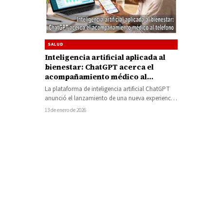
SALUD
Inteligencia artificial aplicada al
bienestar: ChatGPT acerca el
acompañamiento médico al
teléfono
La plataforma de inteligencia artificial ChatGPT
anunció el lanzamiento de una nueva experiencia
digital enfocada exclusivamente en el bienestar,
13 de enero de 2026
el…