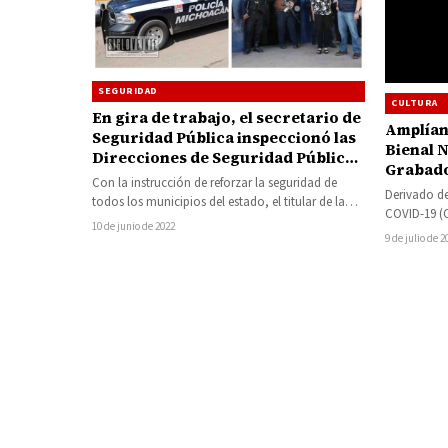
SEGURIDAD
CULTURA
En gira de trabajo, el secretario de
Amplían la convocatoria de 
Seguridad Pública inspeccionó las
Bienal N
Direcciones de Seguridad Pública
Grabado
de San Lucas, Nocupétaro y
Con la instrucción de reforzar la seguridad de
Derivado de
Tacámbaro
todos los municipios del estado, el titular de la
COVID-19 (C
Secretaría de Seguridad…
10 de junio de 2022
inscripción
9 de julio de 2