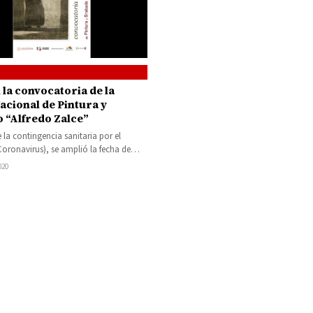
la
acional de Pintura y
 “Alfredo Zalce”
 la contingencia sanitaria por el
oronavirus), se amplió la fecha de
 de obra para participar en…
020