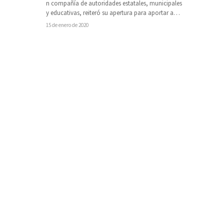
n compañía de autoridades estatales, municipales
y educativas, reiteró su apertura para aportar a
fortalecer al sector educativo.
15 de enero de 2020