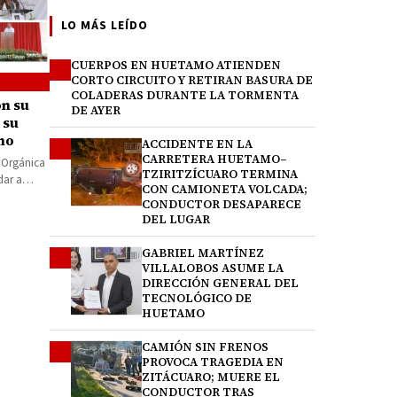
LO MÁS LEÍDO
CUERPOS EN HUETAMO ATIENDEN
1
CORTO CIRCUITO Y RETIRAN BASURA DE
COLADERAS DURANTE LA TORMENTA
on su
DE AYER
 su
no
ACCIDENTE EN LA
2
CARRETERA HUETAMO–
 Orgánica
TZIRITZÍCUARO TERMINA
dar a
CON CAMIONETA VOLCADA;
CONDUCTOR DESAPARECE
DEL LUGAR
GABRIEL MARTÍNEZ
3
VILLALOBOS ASUME LA
DIRECCIÓN GENERAL DEL
TECNOLÓGICO DE
HUETAMO
CAMIÓN SIN FRENOS
4
PROVOCA TRAGEDIA EN
ZITÁCUARO; MUERE EL
CONDUCTOR TRAS