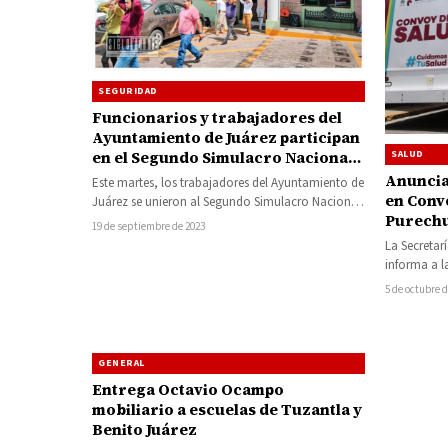
SEGURIDAD
Funcionarios y trabajadores del
Ayuntamiento de Juárez participan
SALUD
en el Segundo Simulacro Nacional
2023
Anuncia
Este martes, los trabajadores del Ayuntamiento de
en Conv
Juárez se unieron al Segundo Simulacro Nacional
Purechu
2023. El evento, coordinado por el…
19 de septiembre de 2023
de Papa
La Secretar
informa a l
se encontr
5 de octubre 
GENERAL
Entrega Octavio Ocampo
mobiliario a escuelas de Tuzantla y
Benito Juárez