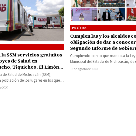
POLÍTICA
Cumplen las y los alcaldes c
obligación de dar a conocer
Segundo Informe de Gobier
 la SSM servicios gratuitos
Cumpliendo con lo que mandata la Ley
oyes de Salud en
Municipal del Estado de Michoacán, de 
cho, Tiquicheo, El Limón
conocer el estado general…
16 de agosto de 2020
tzindán y Benito Juárez
ía de Salud de Michoacán (SSM),
a población de los lugares en los que
arán los…
de 2020