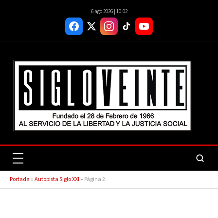
6 ago 2026 | 10:02
Portada
»
Autopista Siglo XXI
»
Página 2