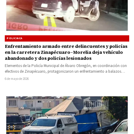
POLICIACA
Enfrentamiento armado entre delincuentes y policías
en la carretera Zinapécuaro–Morelia deja vehículo
abandonado y dos policías lesionados
Elementos de la Policía Municipal de Álvaro Obregón, en coordinación con
efectivos de Zinapécuaro, protagonizaron un enfrentamiento a balazos
contra…
6 de mayo de 2026