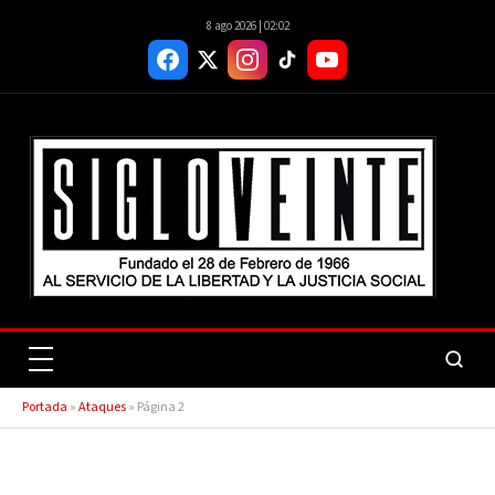
8 ago 2026 | 02:02
Portada
»
Ataques
»
Página 2