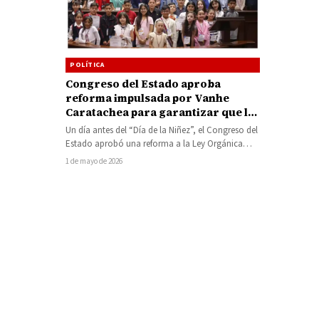
POLÍTICA
Congreso del Estado aproba
reforma impulsada por Vanhe
Caratachea para garantizar que la
infancia tenga voz en los
Un día antes del “Día de la Niñez”, el Congreso del
ayuntamientos
Estado aprobó una reforma a la Ley Orgánica
Municipal…
1 de mayo de 2026