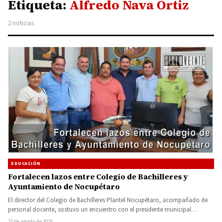
Etiqueta:
Alfredo Nava Ortiz
2 noticias
EDUCACIÓN
Fortalecen lazos entre Colegio de Bachilleres y
Ayuntamiento de Nocupétaro
El director del Colegio de Bachilleres Plantel Nocupétaro, acompañado de
personal docente, sostuvo un encuentro con el presidente municipal
Gonzalo…
27 de agosto de 2025