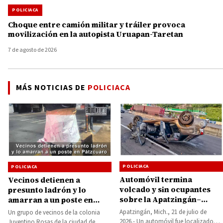
POLICIACA
Choque entre camión militar y tráiler provoca
movilización en la autopista Uruapan-Taretan
7 de agosto de 2026
MÁS NOTICIAS DE
POLICIACA
POLICIACA
POLICIACA
Automóvil termina
Vecinos detienen a
volcado y sin ocupantes
presunto ladrón y lo
sobre la Apatzingán–
amarran a un poste en
Cuatro Caminos
Pátzcuaro
Apatzingán, Mich., 21 de julio de
Un grupo de vecinos de la colonia
2026.- Un automóvil fue localizado
Juventino Rosas de la ciudad de