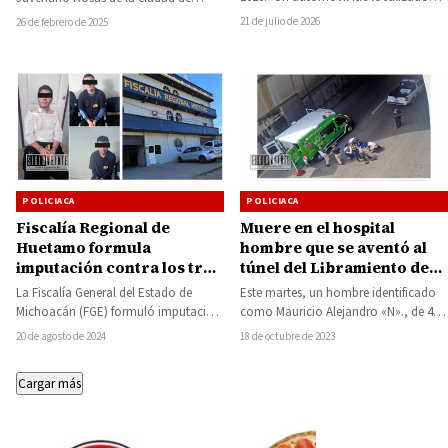
completamente volcado y
Pátzcuarodecidió hacer justicia por
21 de julio de 2026
26 de febrero de 2025
abandonado a un costado…
su…
POLICIACA
POLICIACA
Fiscalía Regional de
Muere en el hospital
Huetamo formula
hombre que se aventó al
imputación contra los tres
túnel del Libramiento de
presuntos responsables de
Morelia
La Fiscalía General del Estado de
Este martes, un hombre identificado
robo calificado y
Michoacán (FGE) formuló imputación
como Mauricio Alejandro «N»., de 45
secuestro exprés en el
en contra de Mario Guadalupe “N”,
años, perdió la vida en el Hospital…
20 de agosto de 2024
18 de octubre de 2023
Barrio del Toreo
Uriel Enrique…
Cargar más