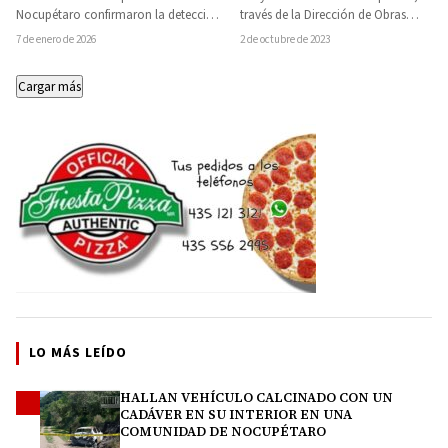
gusano barrenador en
obras públicas
Nocupétaro confirmaron la detección
través de la Dirección de Obras
Villa Madero
de un caso aislado de gusano
Públicas Municipales, continúa con su
7 de enero de 2026
2 de octubre de 2023
barrenador del ganado en el…
compromiso de…
Cargar más
LO MÁS LEÍDO
HALLAN VEHÍCULO CALCINADO CON UN
1
CADÁVER EN SU INTERIOR EN UNA
COMUNIDAD DE NOCUPÉTARO