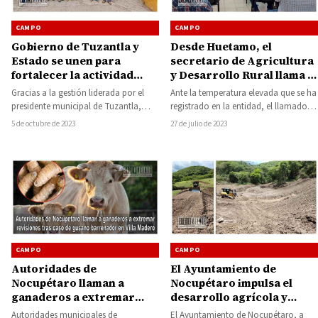
CAMPO
CAMPO
Gobierno de Tuzantla y
Desde Huetamo, el
Estado se unen para
secretario de Agricultura
fortalecer la actividad
y Desarrollo Rural llama a
agrícola y ganadera en
realizar más obras para
Gracias a la gestión liderada por el
Ante la temperatura elevada que se ha
comunidades del
almacenar agua
presidente municipal de Tuzantla,
registrado en la entidad, el llamado
municipio
Arturo Serrato Suárez, en
de la Secretaría de Agricultura…
5 de octubre de 2023
27 de julio de 2023
colaboración con la…
CAMPO
CAMPO
Autoridades de
El Ayuntamiento de
Nocupétaro llaman a
Nocupétaro impulsa el
ganaderos a extremar
desarrollo agrícola y
revisiones tras caso de
ganadero a través de
Autoridades municipales de
El Ayuntamiento de Nocupétaro, a