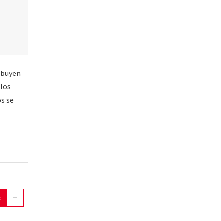
ribuyen
 los
s se
t