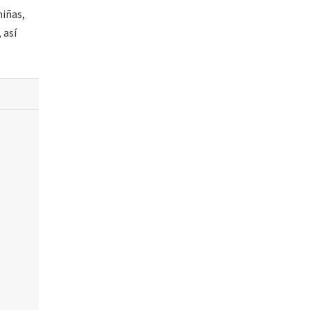
niñas,
 así