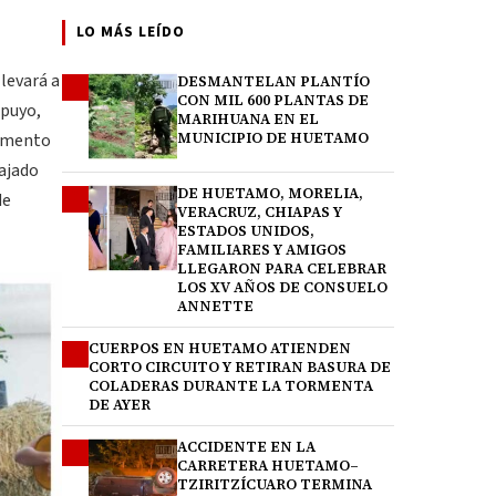
LO MÁS LEÍDO
levará a
DESMANTELAN PLANTÍO
1
CON MIL 600 PLANTAS DE
opuyo,
MARIHUANA EN EL
pamento
MUNICIPIO DE HUETAMO
bajado
DE HUETAMO, MORELIA,
2
de
VERACRUZ, CHIAPAS Y
ESTADOS UNIDOS,
FAMILIARES Y AMIGOS
LLEGARON PARA CELEBRAR
LOS XV AÑOS DE CONSUELO
ANNETTE
CUERPOS EN HUETAMO ATIENDEN
3
CORTO CIRCUITO Y RETIRAN BASURA DE
COLADERAS DURANTE LA TORMENTA
DE AYER
ACCIDENTE EN LA
4
CARRETERA HUETAMO–
TZIRITZÍCUARO TERMINA