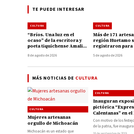
TE PUEDE INTERESAR
CULTURA
CULTURA
“Bríos. Una luz en el
Más de 171 artesa
ocaso” de la escritora y
región Huetamo 
poeta tiquichense Amalia
registraron para
Sosa Jaimes, obra que
a créditos del p
8 de agosto de 2026
5 de agosto de 2026
invita a mirar la vida
ApoyArte
desde la esperanza
MÁS NOTICIAS DE
CULTURA
CULTURA
Inauguran exposi
pictórica “Expre
CULTURA
Calentanas” en el
Mujeres artesanas
Municipal de Hue
Con motivo de los festej
orgullo de Michoacán
de la patria, fue inaugur
Michoacán es un estado que
exposición pictórica “Ex
18 de septiembre de 2019