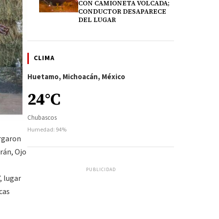
CON CAMIONETA VOLCADA;
CONDUCTOR DESAPARECE
DEL LUGAR
CLIMA
Huetamo, Michoacán, México
24°C
Chubascos
Humedad: 94%
ergaron
rán, Ojo
PUBLICIDAD
, lugar
icas