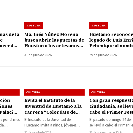
CULTURA
CULTURA
nas de la
Ma. Inés Núñez Moreno
Huetamo reconoc
se
busca abrir las puertas de
legado de Luis Enr
 acceder
Houston a los artesanos
Echenique al nomb
rograma
de Huetamo
su honor la Casa de
31 de julio de 2026
29 de julio de 2026
Cultura
CULTURA
CULTURA
ción
Invita el Instituto de la
Con gran respuesta
siones
Juventud de Huetamo a la
ciudadanía, se llev
 Palacio
carrera “Coloréate de
cabo el Primer Fest
tamo
Juventud”
Municipal “Rescat
os por el mes
El Instituto de la Juventud de
El pasado domingo 24 de 
los Juegos Tradici
ada
Huetamo invita a niños, jóvenes,
se llevó a cabo el Primer Fe
de San Lucas
presiones
adultos y a todas personas que
Municipal “Rescatando los
20 de agosto de 2019
26 de noviembre de 2019