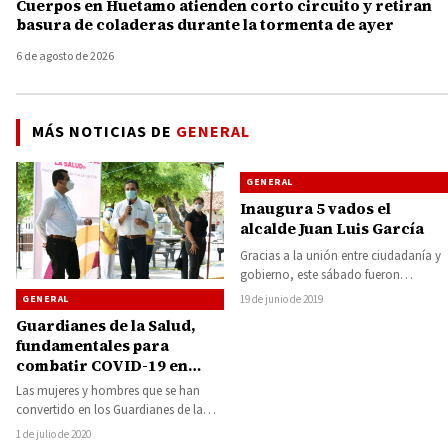
Cuerpos en Huetamo atienden corto circuito y retiran
basura de coladeras durante la tormenta de ayer
6 de agosto de 2026
MÁS NOTICIAS DE
GENERAL
GENERAL
Inaugura 5 vados el
alcalde Juan Luis García
Gracias a la unión entre ciudadanía y
gobierno, este sábado fueron
inaugurados por el presidente de
GENERAL
19 de junio de 2019
Huetamo, Juan…
Guardianes de la Salud,
fundamentales para
combatir COVID-19 en
Michoacán: Gobernador
Las mujeres y hombres que se han
convertido en los Guardianes de la
Salud, serán el componente
1 de julio de 2020