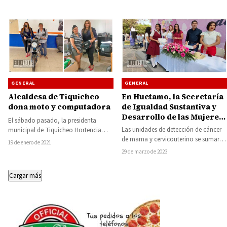
fundamental…
GENERAL
GENERAL
En Huetamo, la Secretaría
Alcaldesa de Tiquicheo
de Igualdad Sustantiva y
dona moto y computadora
Desarrollo de las Mujeres
El sábado pasado, la presidenta
Michoacanas acercó
Las unidades de detección de cáncer
municipal de Tiquicheo Hortencia
programas, servicios y
de mama y cervicouterino se sumaron
Sánchez Rodríguez, hizo entrega de
19 de enero de 2021
entregó kits de
a los servicios que la Secretaría…
una motocicleta y una…
29 de marzo de 2023
Menstruación Digna
Cargar más