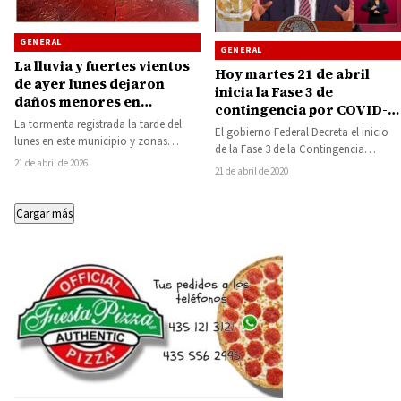
GENERAL
GENERAL
La lluvia y fuertes vientos
Hoy martes 21 de abril
de ayer lunes dejaron
inicia la Fase 3 de
daños menores en
contingencia por COVID-
Huetamo; no hay
La tormenta registrada la tarde del
19
El gobierno Federal Decreta el inicio
lesionados
lunes en este municipio y zonas
de la Fase 3 de la Contingencia
aledañas, caracterizada por rachas
21 de abril de 2026
Sanitaria por el COVID-19
21 de abril de 2020
intensas de…
(Coronavirus)…
Cargar más