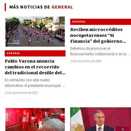
MÁS NOTICIAS DE
GENERAL
GENERAL
Reciben microcréditos
nocupetarenses “Sí
Financia” del gobierno
municipal
Debemos de promover el
GENERAL
financiamiento institucional o en la
banca de desarrollo y crear
Pablo Varona anuncia
27 de diciembre de 2009
conciencia en la ciudadanía,…
cambios en el recorrido
del tradicional desfile del
16 de Septiembre en
En entrevista con este medio
Huetamo
informativo el presidente municipal de
Huetamo Pablo Varona Estrada,
13 de septiembre de 2023
confirmó para que para…