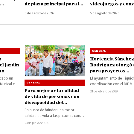
de plaza principal para la
videojuegos y conv
 la
localidad de El Cuitaz
para las juventude
5 de agosto de 2026
5 de agosto de 2026
GENERAL
o
Hortencia Sánchez
l jardín
Rodríguez otorgó
mo
para proyectos
productivos y
a cabo un
El ayuntamiento de Tiquic
equipamiento para
GENERAL
usical en
coordinación con el DIF Mu
desayunadores es
a…
realizaron la mañana del 
Para mejorar la calidad
24 de febrero de 2019
jueves, la entrega…
de vida de personas con
discapacidad del
municipio de Juárez,
En busca de brindar una mejor
alcalde entrega aparatos
calidad de vida a las personas con
funcionales
discapacidad, el alcalde Cornelio
23 de junio de 2023
Ríos…