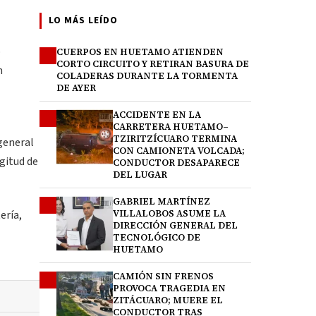
LO MÁS LEÍDO
o
CUERPOS EN HUETAMO ATIENDEN
1
CORTO CIRCUITO Y RETIRAN BASURA DE
n
COLADERAS DURANTE LA TORMENTA
DE AYER
ACCIDENTE EN LA
2
CARRETERA HUETAMO–
TZIRITZÍCUARO TERMINA
 general
CON CAMIONETA VOLCADA;
ngitud de
CONDUCTOR DESAPARECE
DEL LUGAR
GABRIEL MARTÍNEZ
3
VILLALOBOS ASUME LA
ería,
DIRECCIÓN GENERAL DEL
TECNOLÓGICO DE
HUETAMO
CAMIÓN SIN FRENOS
4
PROVOCA TRAGEDIA EN
ZITÁCUARO; MUERE EL
CONDUCTOR TRAS