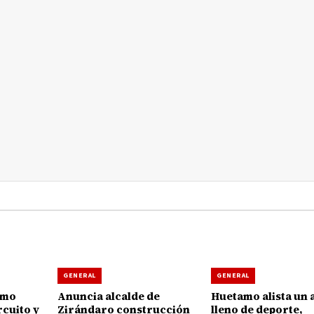
GENERAL
GENERAL
amo
Anuncia alcalde de
Huetamo alista un 
rcuito y
Zirándaro construcción
lleno de deporte,