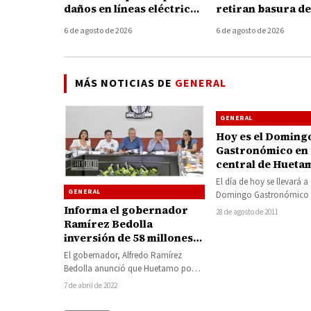
daños en líneas eléctricas
retiran basura de
tras fuertes vientos en
coladeras durante
6 de agosto de 2026
6 de agosto de 2026
Huetamo
tormenta de ayer
MÁS NOTICIAS DE
GENERAL
GENERAL
Hoy es el Doming
Gastronómico en e
central de Hueta
El día de hoy se llevará 
GENERAL
Domingo Gastronómico M
el jardín principal de est
Informa el gobernador
28 de agosto de 2011
Ramírez Bedolla
inversión de 58 millones
de pesos para
El gobernador, Alfredo Ramírez
infraestructura pública
Bedolla anunció que Huetamo podrá
en Huetamo
acceder a una bolsa de 58 millones
7 de abril de 2022
de pesos…