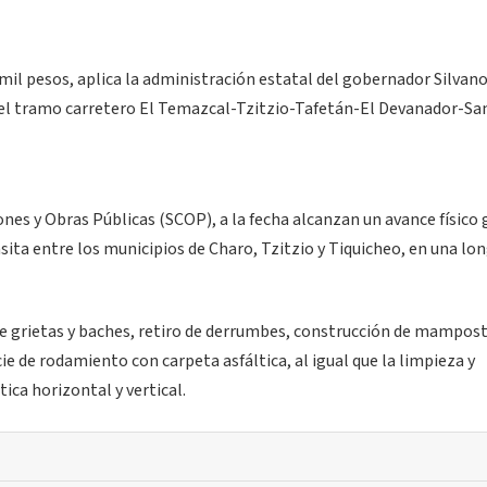
 mil pesos, aplica la administración estatal del gobernador Silvan
 del tramo carretero El Temazcal-Tzitzio-Tafetán-El Devanador-Sa
ones y Obras Públicas (SCOP), a la fecha alcanzan un avance físico
nsita entre los municipios de Charo, Tzitzio y Tiquicheo, en una lo
de grietas y baches, retiro de derrumbes, construcción de mampost
cie de rodamiento con carpeta asfáltica, al igual que la limpieza y
ica horizontal y vertical.