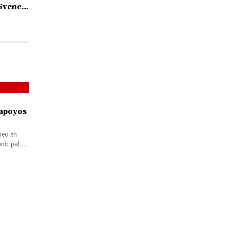
ivencia
s
 apoyos
heo en
nicipal
colares
pasado