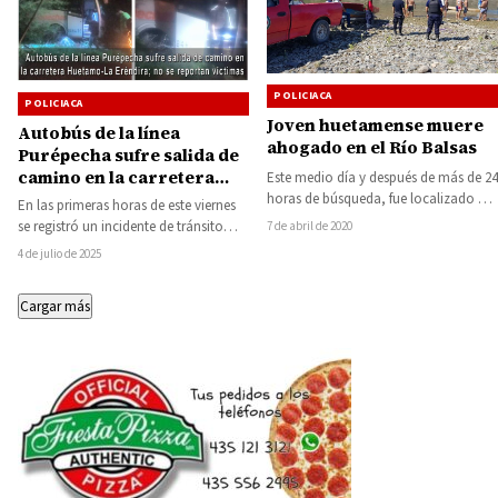
POLICIACA
POLICIACA
Joven huetamense muere
Autobús de la línea
ahogado en el Río Balsas
Purépecha sufre salida de
camino en la carretera
Este medio día y después de más de 24
Huetamo-La Eréndira; no
horas de búsqueda, fue localizado el
En las primeras horas de este viernes
cuerpo de un…
se reportan víctimas
se registró un incidente de tránsito
7 de abril de 2020
sobre la carretera federal Huetamo-
4 de julio de 2025
La…
Cargar más