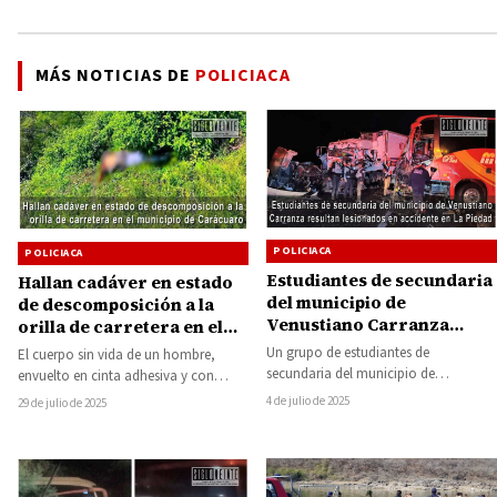
MÁS NOTICIAS DE
POLICIACA
POLICIACA
POLICIACA
Estudiantes de secundaria
Hallan cadáver en estado
del municipio de
de descomposición a la
Venustiano Carranza
orilla de carretera en el
resultan lesionados en
municipio de Carácuaro
Un grupo de estudiantes de
El cuerpo sin vida de un hombre,
accidente en La Piedad
secundaria del municipio de
envuelto en cinta adhesiva y con
Venustiano Carranza vivió momentos
evidentes huellas de violencia, fue…
4 de julio de 2025
29 de julio de 2025
de tensión la noche de…