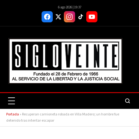
6 ago 2026 | 19:37
Portada
»
Recuperan camioneta robada en Villa Madero; un hombre fue
detenido tras intentar escapar