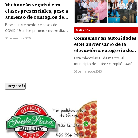
Michoacán seguirá con
clases presenciales, pese a
aumento de contagios de
COVID-19: Ramírez
Pese al incremento de casos de
Bedolla
GENERAL
COVID-19 en los primeros nueve días
de enero, el gobernador de
Conmemoran autoridades
10 de enero de 2022
Michoacán,…
el 84 aniversario de la
elevación a categoría de
municipio de Juárez
Este miércoles 15 de marzo, el
municipio de Juárez cumplió 84 años
de haber sido creado a través…
16 de marzo de 2023
Cargar más