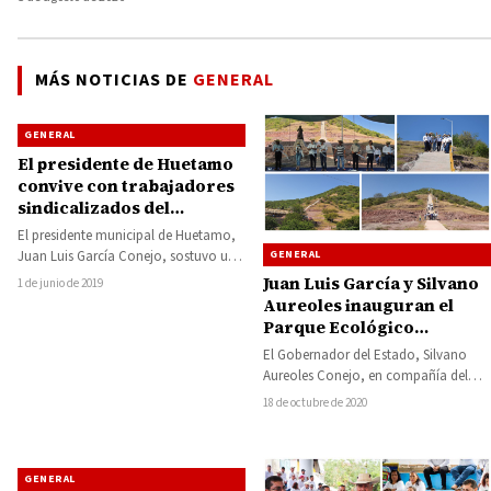
MÁS NOTICIAS DE
GENERAL
GENERAL
El presidente de Huetamo
convive con trabajadores
sindicalizados del
ayuntamiento
El presidente municipal de Huetamo,
Juan Luis García Conejo, sostuvo un
GENERAL
primer encuentro de convivencia con
Juan Luis García y Silvano
1 de junio de 2019
trabajadores de…
Aureoles inauguran el
Parque Ecológico
Morelos, será un espacio
El Gobernador del Estado, Silvano
de recuperación
Aureoles Conejo, en compañía del
ambiental
presidente municipal de Huetamo,
18 de octubre de 2020
Juan Luis García Conejo,…
GENERAL