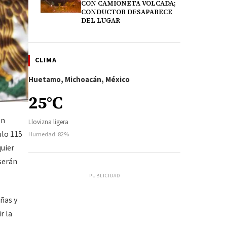
CON CAMIONETA VOLCADA;
CONDUCTOR DESAPARECE
DEL LUGAR
CLIMA
Huetamo, Michoacán, México
25°C
en
Llovizna ligera
ulo 115
Humedad: 82%
quier
serán
PUBLICIDAD
iñas y
r la