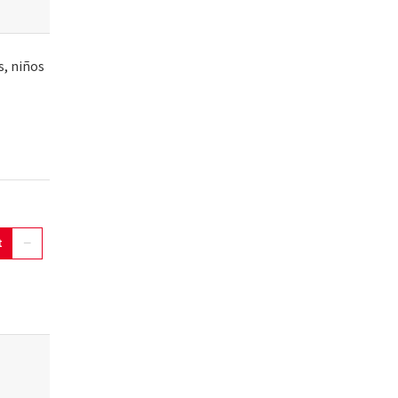
s, niños
t