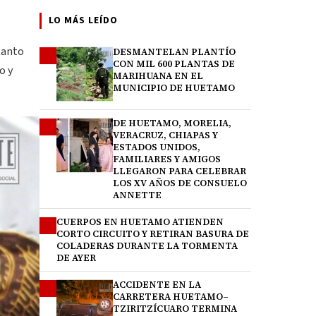
LO MÁS LEÍDO
tanto
DESMANTELAN PLANTÍO
1
CON MIL 600 PLANTAS DE
o y
MARIHUANA EN EL
MUNICIPIO DE HUETAMO
DE HUETAMO, MORELIA,
2
VERACRUZ, CHIAPAS Y
ESTADOS UNIDOS,
FAMILIARES Y AMIGOS
LLEGARON PARA CELEBRAR
LOS XV AÑOS DE CONSUELO
ANNETTE
CUERPOS EN HUETAMO ATIENDEN
3
CORTO CIRCUITO Y RETIRAN BASURA DE
COLADERAS DURANTE LA TORMENTA
DE AYER
ACCIDENTE EN LA
4
CARRETERA HUETAMO–
TZIRITZÍCUARO TERMINA