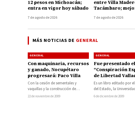
12 pesos en Michoacán;
entre Villa Mader
entra en vigor hoy sábado
Tacámbaro; mejor
conexión con Tie
7 de agosto de 2026
7 de agosto de 2026
Caliente
MÁS NOTICIAS DE
GENERAL
GENERAL
GENERAL
Con maquinaria, recursos
Fue presentado el
y ganado, Nocupétaro
“Conspiración Es
progresará: Paco Villa
de Libertad Valla
1809- Morelia 200
Con la cesión de sementales y
Es un libro editado por e
FIL
vaquillas y la construcción de
del Estado, la Universida
cobertizos y corrales de manejo, en
Michoacana y el Ayuntam
22 de noviembre de 2009
6 de diciembre de 2009
días…
Morelia. Cuauhtémoc…