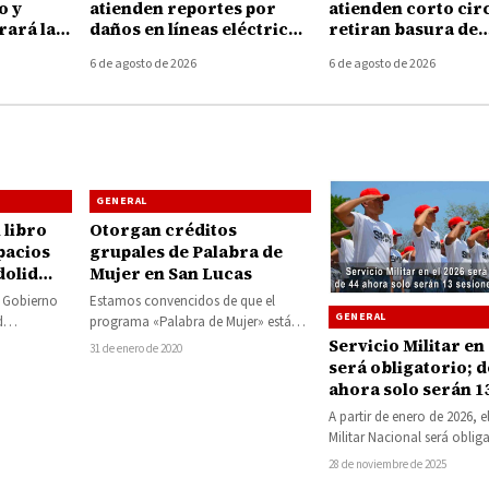
o y
atienden reportes por
atienden corto circ
ará la
daños en líneas eléctricas
retiran basura de
rra
tras fuertes vientos en
coladeras durante 
6 de agosto de 2026
6 de agosto de 2026
Huetamo
tormenta de ayer
GENERAL
 libro
Otorgan créditos
pacios
grupales de Palabra de
dolid
Mujer en San Lucas
9” en la
l Gobierno
Estamos convencidos de que el
GENERAL
d
programa «Palabra de Mujer» está
iento de
beneficiando a muchas de nuestras
Servicio Militar en
31 de enero de 2020
mujeres sanluquenses, es…
será obligatorio; d
ahora solo serán 1
sesiones sabatinas
A partir de enero de 2026, e
Militar Nacional será oblig
todos los mexicanos, tant
28 de noviembre de 2025
nacidos…