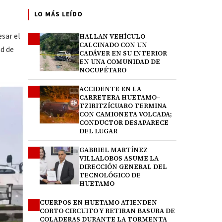
LO MÁS LEÍDO
sar el
HALLAN VEHÍCULO
1
CALCINADO CON UN
ad de
CADÁVER EN SU INTERIOR
EN UNA COMUNIDAD DE
NOCUPÉTARO
ACCIDENTE EN LA
2
CARRETERA HUETAMO–
TZIRITZÍCUARO TERMINA
CON CAMIONETA VOLCADA;
CONDUCTOR DESAPARECE
DEL LUGAR
GABRIEL MARTÍNEZ
3
VILLALOBOS ASUME LA
DIRECCIÓN GENERAL DEL
TECNOLÓGICO DE
HUETAMO
CUERPOS EN HUETAMO ATIENDEN
4
CORTO CIRCUITO Y RETIRAN BASURA DE
COLADERAS DURANTE LA TORMENTA