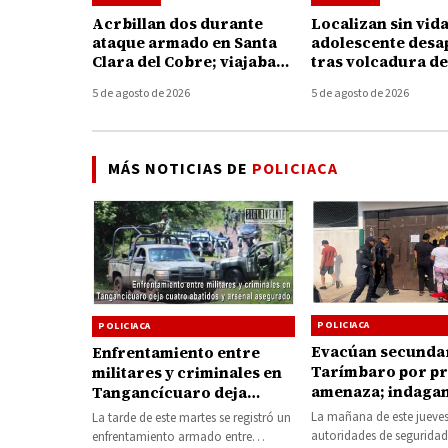
Acrbillan dos durante
Localizan sin vida
ataque armado en Santa
adolescente desa
Clara del Cobre; viajaban
tras volcadura d
en una camioneta con
en el Lago de Pát
5 de agosto de 2026
5 de agosto de 2026
placas de Texas
MÁS NOTICIAS DE
POLICIACA
POLICIACA
POLICIACA
Evacúan secundar
Enfrentamiento entre
Tarímbaro por p
militares y criminales en
amenaza; indagan
Tangancícuaro deja
con tendencia en
cuatro abatidos y arsenal
La mañana de este jueves
La tarde de este martes se registró un
asegurado
autoridades de seguridad
enfrentamiento armado entre