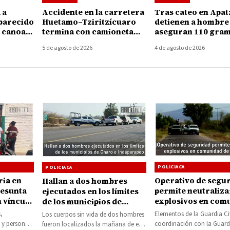
 a
Accidente en la carretera
Tras cateo en Apat
parecido
Huetamo–Tziritzícuaro
detienen a hombre 
e canoa
termina con camioneta
aseguran 110 gram
zcuaro
volcada; conductor
mariguana
5 de agosto de 2026
4 de agosto de 2026
desaparece del lugar
POLICIACA
POLICIACA
ia en
Operativo de segu
Hallan a dos hombres
resunta
permite neutraliza
ejecutados en los límites
 vínculo
explosivos en com
de los municipios de
 TikTok
de Apatzingán
Charo e Indaparapeo
,
Elementos de la Guardia Civ
Los cuerpos sin vida de dos hombres
 y personal
coordinación con la Guard
fueron localizados la mañana de este