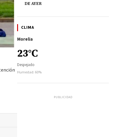
DE AYER
CLIMA
Morelia
23°C
Despejado
atención
Humedad: 60%
PUBLICIDAD