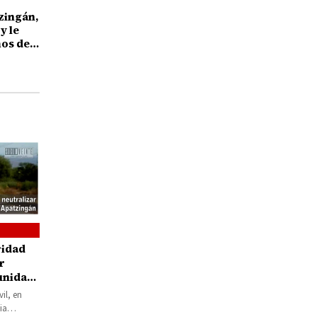
zingán,
y le
os de
ridad
r
unidad
il, en
ia