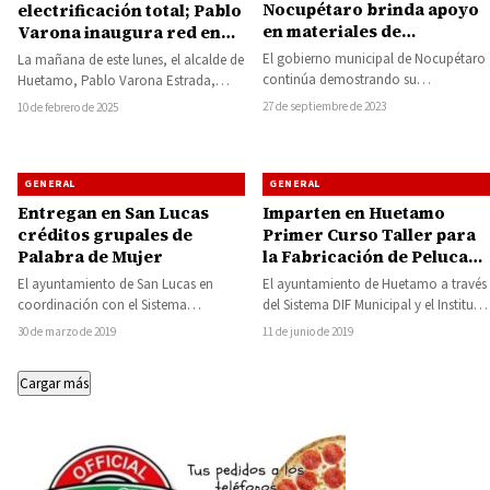
Nocupétaro brinda apoyo
electrificación total; Pablo
en materiales de
Varona inaugura red en
construcción a bajo costo
San Pablo
El gobierno municipal de Nocupétaro
La mañana de este lunes, el alcalde de
a sus ciudadanos
continúa demostrando su
Huetamo, Pablo Varona Estrada,
compromiso con el bienestar de sus
visitó la comunidad de San Pablo,…
27 de septiembre de 2023
10 de febrero de 2025
ciudadanos al ofrecer materiales…
GENERAL
GENERAL
Entregan en San Lucas
Imparten en Huetamo
créditos grupales de
Primer Curso Taller para
Palabra de Mujer
la Fabricación de Pelucas
Artesanales Oncológicas
El ayuntamiento de San Lucas en
El ayuntamiento de Huetamo a través
coordinación con el Sistema
del Sistema DIF Municipal y el Instituto
Municipal del DIF y la Instancia de la…
de la Mujer Huetamense
30 de marzo de 2019
11 de junio de 2019
aperturaron…
Cargar más