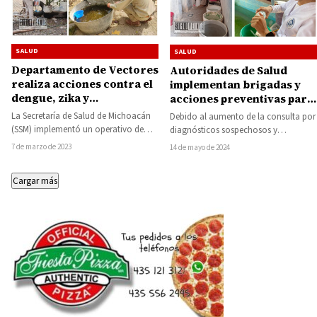
SALUD
SALUD
Departamento de Vectores
Autoridades de Salud
realiza acciones contra el
implementan brigadas y
dengue, zika y
acciones preventivas para
chikungunya en Huetamo,
combatir el dengue en
La Secretaría de Salud de Michoacán
Debido al aumento de la consulta por
Comburindio,
Huetamo
(SSM) implementó un operativo de
diagnósticos sospechosos y
Tziritzícuaro y El Ancón
termonebulización y control larvario
confirmados de dengue en el
7 de marzo de 2023
14 de mayo de 2024
del mosquito _Aedes…
municipio de Huetamo,…
Cargar más