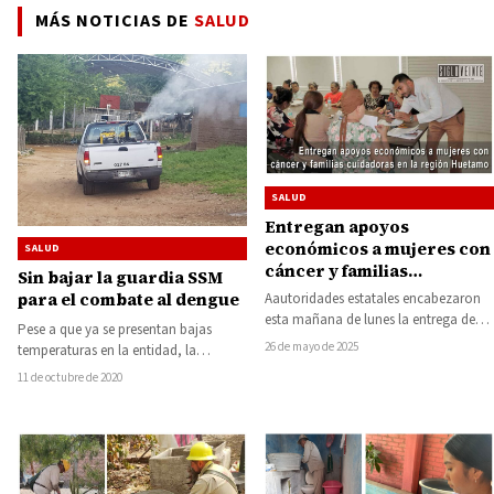
MÁS NOTICIAS DE
SALUD
SALUD
Entregan apoyos
económicos a mujeres con
SALUD
cáncer y familias
Sin bajar la guardia SSM
cuidadoras en la región
para el combate al dengue
Aautoridades estatales encabezaron
Huetamo
esta mañana de lunes la entrega de
Pese a que ya se presentan bajas
apoyos económicos destinados a
26 de mayo de 2025
temperaturas en la entidad, la
mujeres diagnosticadas con cáncer…
Secretaría de Salud de Michoacán
11 de octubre de 2020
(SSM)…