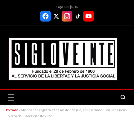
8 ago 2026 | 07:07
Portada
»
Michoacán registra 32 casos de dengue, en Huetamo 3, en San Lucas
1 y otro en Juárez en este 2022