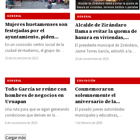
GENERAL
GENERAL
Mujeres huetamenses son
Alcalde de Zirándaro
festejadas por el
llama a evitar la quema de
ayuntamiento, piden
basura en viviendas,
continuidad en el
terrenos baldíos o
En un conocido centro social de la
El presidente municipal de Zirándaro,
liderazgo municipal
parcelas
ciudad de Huetamo, el grupo de
Jaime Torres García, exhortó a la
mujeres liderado por la titular…
población a colaborar para evitar la
10 de diciembre de 2023
25 de noviembre de 2025
quema…
GENERAL
EDUCACIÓN
Toño García se reúne con
Conmemoraron
hombres de negocios en
solemnemente el
Uruapan
aniversario de la
Constitución Política de
Una ruta para que se sigan generando
El pasado jueves autoridades
México
condiciones que deriven en la
municipales y educativas,
creación de más fuentes de empleo,…
conmemoraron el XCII aniversario de
8 de noviembre de 2019
7 de febrero de 2009
la promulgación de la Constitución
Política…
Cargar más