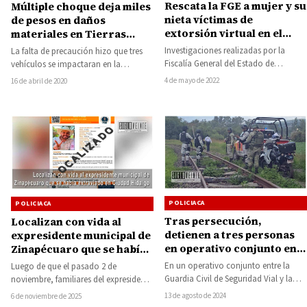
Rescata la FGE a mujer y su
Múltiple choque deja miles
nieta víctimas de
de pesos en daños
extorsión virtual en el
materiales en Tierras
municipio de Juárez
Blancas
Investigaciones realizadas por la
La falta de precaución hizo que tres
Fiscalía General del Estado de
vehículos se impactaran en la
Michoacán (FGE), permitieron
carretera federal 51 Huetamo –
4 de mayo de 2022
16 de abril de 2020
localizar ilesas a una mujer de…
Zitácuaro…
POLICIACA
POLICIACA
Tras persecución,
Localizan con vida al
detienen a tres personas
expresidente municipal de
en operativo conjunto en
Zinapécuaro que se había
Morelia; uno es originario
extraviado en Ciudad
En un operativo conjunto entre la
Luego de que el pasado 2 de
del municipio de
Hidalgo
Guardia Civil de Seguridad Vial y la
noviembre, familiares del expresidente
Nocupétaro
Policía de Morelia, se logró…
municipal de Zinapécuaro, Alejandro
13 de agosto de 2024
6 de noviembre de 2025
Correa Gómez informaran…