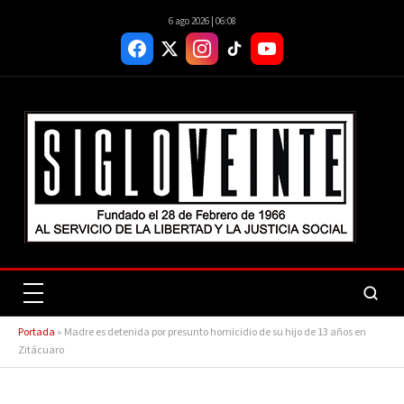
6 ago 2026 | 06:08
Portada
»
Madre es detenida por presunto homicidio de su hijo de 13 años en
Zitácuaro