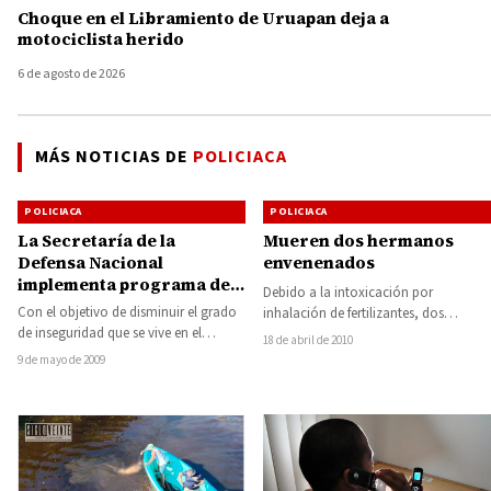
Choque en el Libramiento de Uruapan deja a
motociclista herido
6 de agosto de 2026
MÁS NOTICIAS DE
POLICIACA
POLICIACA
POLICIACA
La Secretaría de la
Mueren dos hermanos
Defensa Nacional
envenenados
implementa programa de
Debido a la intoxicación por
Canje de Armas
Con el objetivo de disminuir el grado
inhalación de fertilizantes, dos
de inseguridad que se vive en el
trabajadores de una empresa
18 de abril de 2010
Estado, el gobierno de…
melonera ubicada en las cercanías…
9 de mayo de 2009