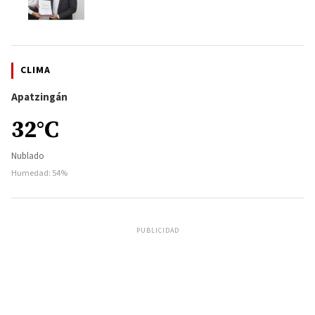
CLIMA
Apatzingán
32°C
Nublado
Humedad: 54%
PUBLICIDAD