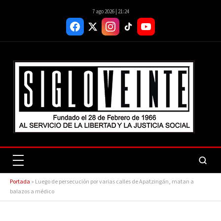
7 ago 2026 | 21:24
Portada
»
Luego de persecución por varias calles de Apatzingán, matan a
balazos a médico