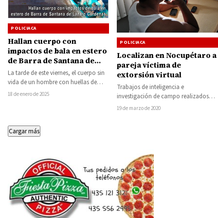
POLICIACA
Hallan cuerpo con
POLICIACA
impactos de bala en estero
Localizan en Nocupétaro a
de Barra de Santana de
pareja víctima de
Lázaro Cárdenas
La tarde de este viernes, el cuerpo sin
extorsión virtual
vida de un hombre con huellas de
Trabajos de inteligencia e
violencia e impactos…
18 de enero de 2025
investigación de campo realizados
por la Fiscalía General del Estado de
19 de marzo de 2020
Michoacán (FGE), a…
Cargar más