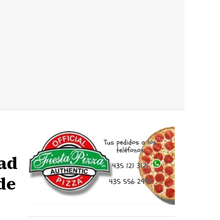
dad
de