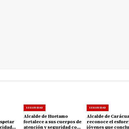
SEGURIDAD
SEGURIDAD
Alcalde de Huetamo
Alcalde de Carácu
espetar
fortalece a sus cuerpos de
reconoce el esfuer
ocidad
atención y seguridad con
jóvenes que concl