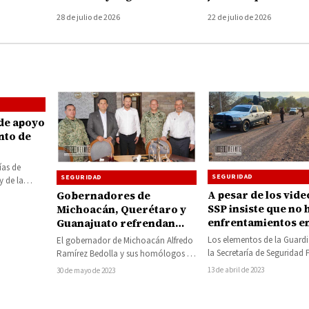
iones
entrega de 78 uniformes
su preparación en
28 de julio de 2026
22 de julio de 2026
Protección Civil
 de apoyo
nto de
ías de
SEGURIDAD
SEGURIDAD
y de la
), llevan a
A pesar de los video
Gobernadores de
SSP insiste que no
Michoacán, Querétaro y
enfrentamientos e
Guanajuato refrendan
grupos armados e
coordinación para
Los elementos de la Guardia
El gobernador de Michoacán Alfredo
Tierra Caliente
reforzar la seguridad
la Secretaría de Seguridad 
Ramírez Bedolla y sus homólogos de
(SSP), en coordinación con
Querétaro, Mauricio Kuri González y
13 de abril de 2023
30 de mayo de 2023
Ejército…
de Guanajuato,…