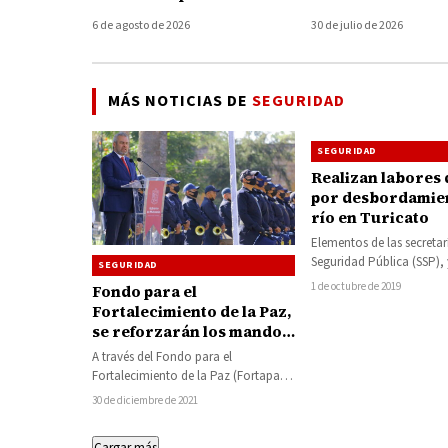
la seguridad en
para prevenir les
6 de agosto de 2026
30 de julio de 2026
Michoacán
graves durante
accidentes
MÁS NOTICIAS DE
SEGURIDAD
SEGURIDAD
Realizan labores
por desbordamie
río en Turicato
Elementos de las secretar
Seguridad Pública (SSP), 
SEGURIDAD
Defensa Nacional (Sedena
1 de octubre de 2019
Fondo para el
cabo una…
Fortalecimiento de la Paz,
se reforzarán los mandos
policiales con 821 mdp del
A través del Fondo para el
Estado y municipios:
Fortalecimiento de la Paz (Fortapaz),
Alfredo Ramírez
creado por el Gobierno de
30 de diciembre de 2021
Michoacán para…
Cargar más