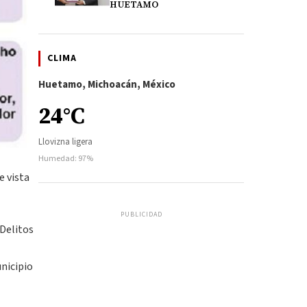
HUETAMO
CLIMA
Huetamo, Michoacán, México
24°C
Llovizna ligera
Humedad: 97%
e vista
PUBLICIDAD
 Delitos
unicipio