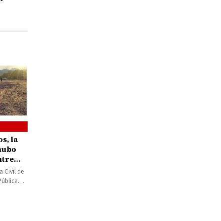
s, la
 hubo
ntre
n
 Civil de
Pública
 el