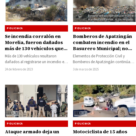
POLICIACA
POLICIACA
Se incendia corralón en
Bomberos de Apatzingán
Morelia, fueron dañados
combaten incendio en el
más de 130 vehículos que
Basurero Municipal; no
estaban a resguardo
hay lesionados
Más de 130 vehículos resultaron
Elementos de Protección Civil y
dañados al registrarse un incendio en
Bomberos de Apatzingán continúan
el corralón La Estrella, ubicado sobre
combatiendo un fuerte incendio que
24 de febrero de 2023
3 de marzo de 2025
carretera…
inició en la madrugada…
POLICIACA
POLICIACA
Ataque armado deja un
Motociclista de 15 años