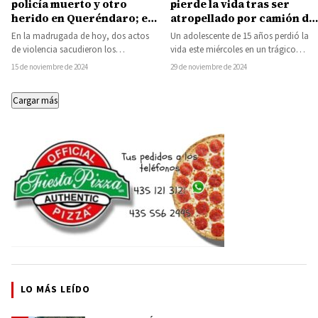
policía muerto y otro
pierde la vida tras ser
herido en Queréndaro; el
atropellado por camión de
palacio municipal de
la Coca Cola en la
En la madrugada de hoy, dos actos
Un adolescente de 15 años perdió la
Zinapécuaro sufre daños
carretera Tacámbaro- La
de violencia sacudieron los
vida este miércoles en un trágico
por impacto de bala
Viña
municipios de Queréndaro y
accidente registrado en el kilómetro…
15 de noviembre de 2024
29 de noviembre de 2024
Zinapécuaro. A pesar…
Cargar más
LO MÁS LEÍDO