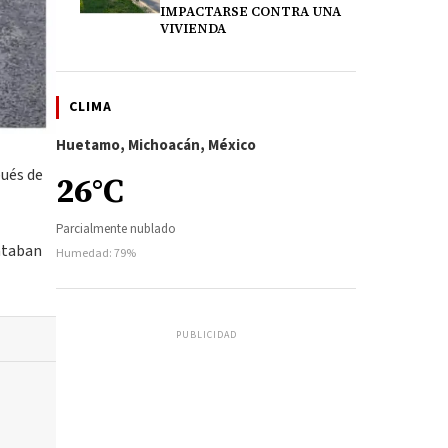
IMPACTARSE CONTRA UNA
VIVIENDA
CLIMA
Huetamo, Michoacán, México
pués de
26°C
Parcialmente nublado
entaban
Humedad: 79%
PUBLICIDAD