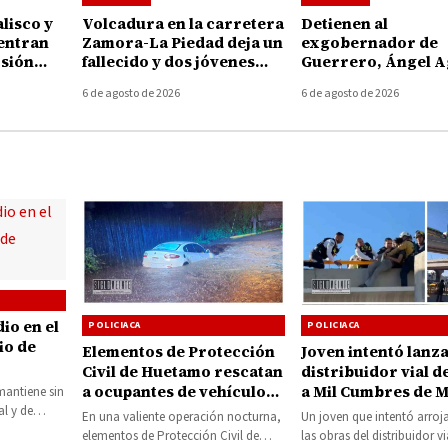
lisco y
Volcadura en la carretera
Detienen al
entran
Zamora-La Piedad deja un
exgobernador de
rsión
fallecido y dos jóvenes
Guerrero, Ángel A
choacán
heridos en Ecuandureo
por presunto
6 de agosto de 2026
6 de agosto de 2026
encubrimiento en e
Ayotzinapa
io en el
POLICIACA
POLICIACA
io de
Elementos de Protección
Joven intentó lanza
Civil de Huetamo rescatan
distribuidor vial d
a ocupantes de vehículo
a Mil Cumbres de M
mantiene sin
atrapado en inundación
al y de
En una valiente operación nocturna,
Un joven que intentó arroj
varios…
elementos de Protección Civil de
las obras del distribuidor vi