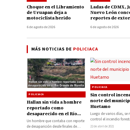
Choque en el Libramiento
Ladas de CDMX, Ja
de Uruapan deja a
Nuevo León conc
motociclista herido
reportes de exto
telefónica en Mi
6 de agosto de 2026
6 de agosto de 2026
MÁS NOTICIAS DE
POLICIACA
POLICIACA
Sin control incend
POLICIACA
norte del municip
Hallan sin vida a hombre
Huetamo
reportado como
desaparecido en el Río
Luego de varios días, se 
Grande de Morelia
control el incendio forest
Un hombre que contaba con reporte
pastizales que afecta a 
de desaparición desde finales de
22 de abril de 2021