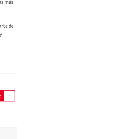
ras más
arte de
y
t