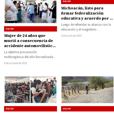
SALUD
Michoacán, listo para
firmar federalización
educativa y acuerdo por la
salud: Gobernador
Luego de refrendar su alianza con la
SALUD
educación y el magisterio
michoacano, el gobernador Silvano
Mujer de 24 años que
14 de julio de 2019
Aureoles Conejo declaró…
murió a consecuencia de
accidente automovilístico,
dona sus órganos y dará
La séptima procuración
vida a 2 michoacanos
multiorgánica del año fue realizada
por médicos especialistas del Hospital
4 de octubre de 2023
General Dr. Miguel Silva, de…
SALUD
SALUD