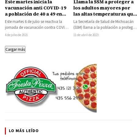
Llama la SSM a proteger a
Este martes inicia la
los adultos mayores por
vacunación anti COVID-19
las altas temperaturas que
a población de 40 a 49 en
se registran en esta
Huetamo, San Lucas,
La Secretaría de Salud de Michoacán
Este martes 6 de julio se reactiva la
temporada
Churumuco, Tuzantla,
(SSM) llama a la población a proteger
jornada de vacunación contra COVID-
Juárez, Susupuato,
a los adultos mayores de…
19, por lo que la Secretaría…
11 de abril de 2023
4 de julio de 2021
Tiquicheo y Tzitzio
Cargar más
LO MÁS LEÍDO