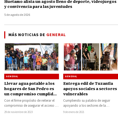
Huetamo alista un agosto lleno de deporte, videojuegos
y convivencia para las juventudes
5 de agosto de 2026
MÁS NOTICIAS DE
GENERAL
GENERAL
GENERAL
Llevar agua potable a los
Entrega edil de Tuzantla
hogares de San Pedro es
apoyos sociales a sectores
un compromiso cumplido
vulnerables
por la alcaldesa de
Con el firme propósito de reiterar el
Cumpliendo su palabra de seguir
Tiquicheo Catalina Pérez
compromiso de asegurar el acceso a
apoyando a los sectores de la
Negrón Espinoza
agua potable para la población,…
población más necesitados, la
29 de noviembre de 2023
9 de enero de 2021
presidenta municipal de…