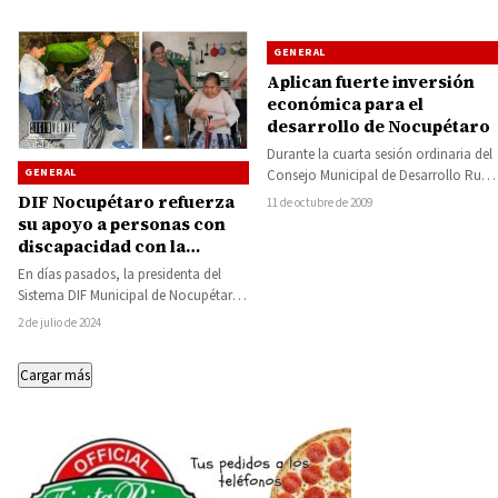
GENERAL
Aplican fuerte inversión
económica para el
desarrollo de Nocupétaro
Durante la cuarta sesión ordinaria del
GENERAL
Consejo Municipal de Desarrollo Rural
Sustentable del municipio de
DIF Nocupétaro refuerza
11 de octubre de 2009
Nocupétaro, fueron entregadas…
su apoyo a personas con
discapacidad con la
entrega de sillas de ruedas
En días pasados, la presidenta del
Sistema DIF Municipal de Nocupétaro,
María Elena Rosales Chagoya, realizó
2 de julio de 2024
la entrega…
Cargar más