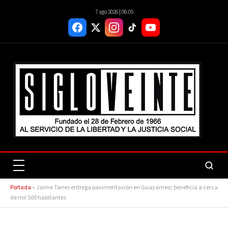
7 ago 2026 | 06:05
Portada
»
Jaime Torres entrega pavimentación en Guayameo; beneficia a cerca
de mil 500 habitantes