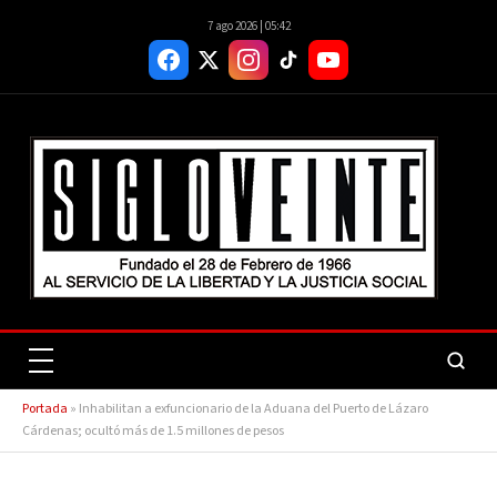
7 ago 2026 | 05:42
Portada
»
Inhabilitan a exfuncionario de la Aduana del Puerto de Lázaro
Cárdenas; ocultó más de 1.5 millones de pesos