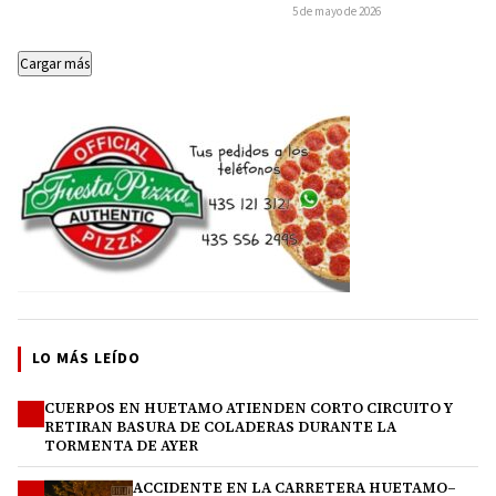
de la Guardia…
5 de mayo de 2026
Cargar más
LO MÁS LEÍDO
CUERPOS EN HUETAMO ATIENDEN CORTO CIRCUITO Y
1
RETIRAN BASURA DE COLADERAS DURANTE LA
TORMENTA DE AYER
ACCIDENTE EN LA CARRETERA HUETAMO–
2