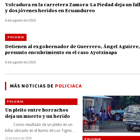
Volcadura en la carretera Zamora-La Piedad deja un fal
y dos jóvenes heridos en Ecuandureo
6 de agosto de 2026
POLICIACA
Detienen al exgobernador de Guerrero, Ángel Aguirre,
presunto encubrimiento en el caso Ayotzinapa
6 de agosto de 2026
MÁS NOTICIAS DE
POLICIACA
POLICIACA
Un pleito entre borrachos
deja un muerto y un herido
Como resultado de un pleito en un
billar ubicado en el Barrio de Los Tigres
de…
31 de enero de 2009
POLICIACA