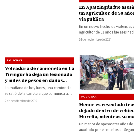
En Apatzingán fue ases
un agricultor de 50 años
vía pública
En un nuevo hecho de violencia, 
agricultor de 51 años fue asesinad
la mañana de…
14 de noviembre de 2024
POLICIACA
Volcadura de camioneta en La
Tiringucha deja un lesionado
y miles de pesos en daños
materiales
La mañana de hoy lunes, una camioneta
se salió de la carretera que comunica a
POLICIACA
Huetamo con Zitácuaro…
2 de septiembre de 2019
Menor es rescatado tra
dejado dentro de vehícu
Morelia, mientras su m
conseguía boletos para 
Un menor de apenas tres años de 
concierto de El Buki
auxiliado por elementos de Seguri