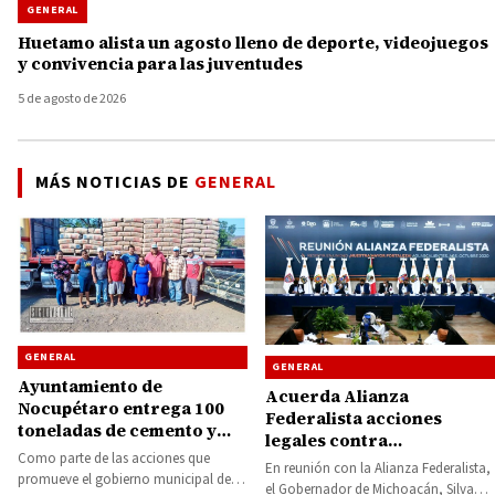
GENERAL
Huetamo alista un agosto lleno de deporte, videojuegos
y convivencia para las juventudes
5 de agosto de 2026
MÁS NOTICIAS DE
GENERAL
GENERAL
GENERAL
Ayuntamiento de
Acuerda Alianza
Nocupétaro entrega 100
Federalista acciones
toneladas de cemento y
legales contra
120 tinacos subsidiados
Como parte de las acciones que
desaparición de
En reunión con la Alianza Federalista,
beneficiando a 150 familias
promueve el gobierno municipal de
fideicomisos
el Gobernador de Michoacán, Silvano