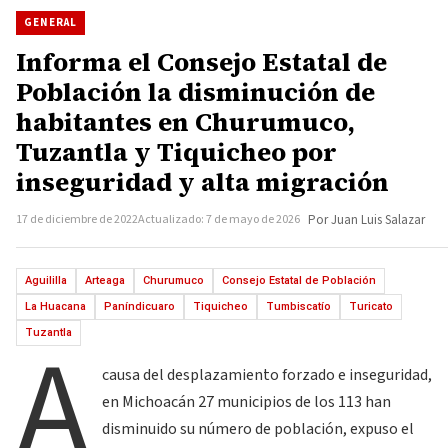
GENERAL
Informa el Consejo Estatal de
Población la disminución de
habitantes en Churumuco,
Tuzantla y Tiquicheo por
inseguridad y alta migración
17 de diciembre de 2022
Actualizado: 7 de mayo de 2026
Por Juan Luis Salazar
Aguililla
Arteaga
Churumuco
Consejo Estatal de Población
La Huacana
Paníndicuaro
Tiquicheo
Tumbiscatío
Turicato
A
Tuzantla
causa del desplazamiento forzado e inseguridad,
en Michoacán 27 municipios de los 113 han
disminuido su número de población, expuso el