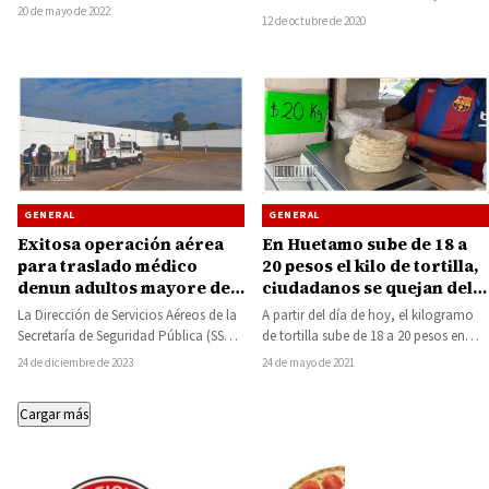
Nocupétaro, fueron entregados más
20 de mayo de 2022
Aureoles Conejo, se sumó a los
12 de octubre de 2020
de 100 toneladas…
acuerdos…
GENERAL
GENERAL
En Huetamo sube de 18 a
Exitosa operación aérea
20 pesos el kilo de tortilla,
para traslado médico
ciudadanos se quejan del
denun adultos mayore de
incremento
Huetamo a Morelia
A partir del día de hoy, el kilogramo
La Dirección de Servicios Aéreos de la
de tortilla sube de 18 a 20 pesos en
Secretaría de Seguridad Pública (SSP)
tortillería…
realizó una exitosa operación
24 de mayo de 2021
24 de diciembre de 2023
prehospitalaria de…
Cargar más