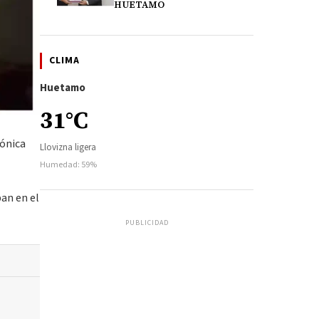
HUETAMO
CLIMA
Huetamo
31°C
fónica
Llovizna ligera
Humedad: 59%
ban en el
PUBLICIDAD