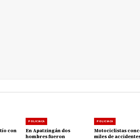
POLICIACA
POLICIACA
tío con
En Apatzingán dos
Motociclistas con
hombres fueron
miles de accidente