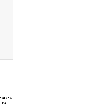
centran
s en