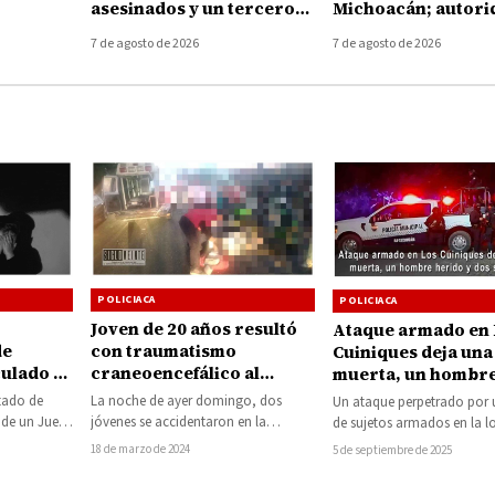
asesinados y un tercero
Michoacán; autori
etamo
muere de un infarto
llaman a reforzar l
7 de agosto de 2026
7 de agosto de 2026
durante la agresión
prevención
POLICIACA
POLICIACA
Joven de 20 años resultó
Ataque armado en
de
con traumatismo
Cuiniques deja una
culado a
craneoencefálico al
muerta, un hombr
accidentarse en
herido y dos
stado de
La noche de ayer domingo, dos
Un ataque perpetrado por 
motocicleta en la
secuestrados
de un Juez
jóvenes se accidentaron en la
de sujetos armados en la l
carretera Zitácuaro-
a proceso
motocicleta en que viajaban en la
de Los Cuiniques, en el m
18 de marzo de 2024
5 de septiembre de 2025
Tuzantla
carretera…