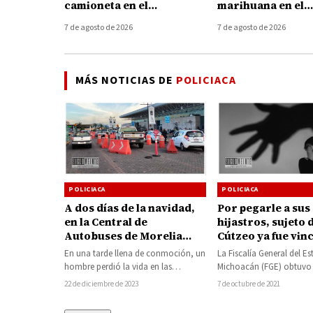
camioneta en el
marihuana en el
Boulevard Industrial de
municipio de Hu
7 de agosto de 2026
7 de agosto de 2026
Uruapan
MÁS NOTICIAS DE
POLICIACA
POLICIACA
POLICIACA
A dos días de la navidad,
Por pegarle a sus
en la Central de
hijastros, sujeto 
Autobuses de Morelia
Cútzeo ya fue vin
fallece un hombre por
proceso
En una tarde llena de conmoción, un
La Fiscalía General del E
causas naturales
hombre perdió la vida en las
Michoacán (FGE) obtuvo 
instalaciones de la Terminal de…
de Control, vinculación 
22 de diciembre de 2023
7 de octubre de 2021
en…