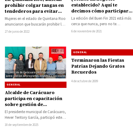
establecido? Aquí te
prohibir colgar tangas en
decimos cómo participar
tendederos para evitar
en el Buen Fin 2021
infidelidades
La edición del Buen Fin 2021 está más
Mujeres en el estado de Quintana Roo
cerca que nunca, pero no te
anunciaron que buscarán prohibir la
preocupes, aún puedes inscribir…
exhibición de tangas en tendederos
6 de noviembre de 2021
27 de junio de 2022
para…
GENERAL
Terminaron las Fiestas
Patrias Dejando Gratos
Recuerdos
4 de octubre de 2009
GENERAL
Alcalde de Carácuaro
participa en capacitación
sobre gestión de
programas estatales y
El presidente municipal de Carácuaro,
nacionales
Hever Tentory García, participó este
miércoles en la capacitación
18 de septiembre de 2025
“Elementos de gestión para…