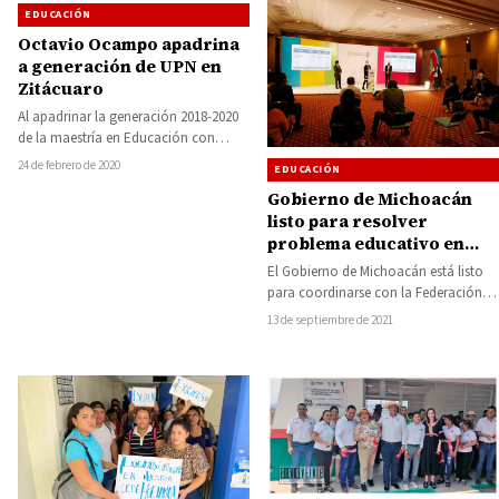
EDUCACIÓN
Octavio Ocampo apadrina
a generación de UPN en
Zitácuaro
Al apadrinar la generación 2018-2020
de la maestría en Educación con
campo en práctica docente de la
24 de febrero de 2020
EDUCACIÓN
Universidad…
Gobierno de Michoacán
listo para resolver
problema educativo en
coordinación con
El Gobierno de Michoacán está listo
Federación
para coordinarse con la Federación y
resolver de fondo el problema de…
13 de septiembre de 2021