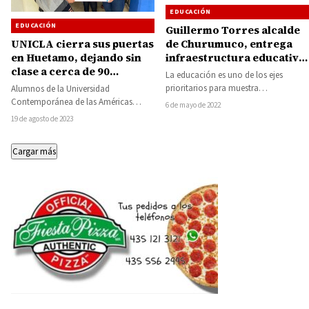
EDUCACIÓN
EDUCACIÓN
Guillermo Torres alcalde
UNICLA cierra sus puertas
de Churumuco, entrega
en Huetamo, dejando sin
infraestructura educativa
clase a cerca de 90
con una inversión
La educación es uno de los ejes
estudiantes los cuales se
municipal de 1.72 millones
prioritarios para muestra
Alumnos de la Universidad
sienten defraudados
de pesos
administración y por ello, a través de
Contemporánea de las Américas
6 de mayo de 2022
la…
(UNICLA) plantel Huetamo, tomaron
19 de agosto de 2023
las instalaciones de la institución la…
Cargar más