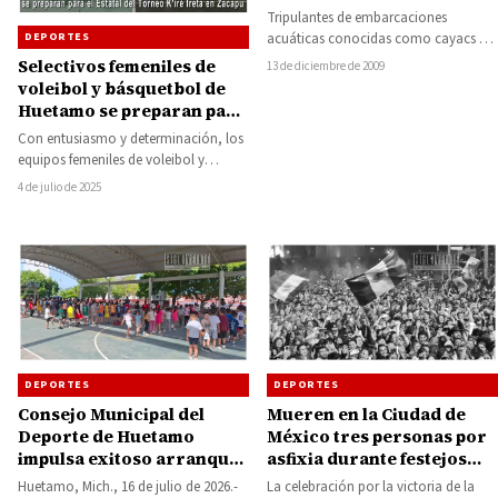
Tripulantes de embarcaciones
acuáticas conocidas como cayacs y
DEPORTES
el espejo mágico del Río Balsas,
Selectivos femeniles de
13 de diciembre de 2009
fueron el marco espectacular…
voleibol y básquetbol de
Huetamo se preparan para
el Estatal del Torneo K’iré
Con entusiasmo y determinación, los
Ireta en Zacapu
equipos femeniles de voleibol y
básquetbol del municipio de Huetamo
4 de julio de 2025
afinan sus entrenamientos…
DEPORTES
DEPORTES
Consejo Municipal del
Mueren en la Ciudad de
Deporte de Huetamo
México tres personas por
impulsa exitoso arranque
asfixia durante festejos
del Curso de Verano
por el triunfo de la
Huetamo, Mich., 16 de julio de 2026.-
La celebración por la victoria de la