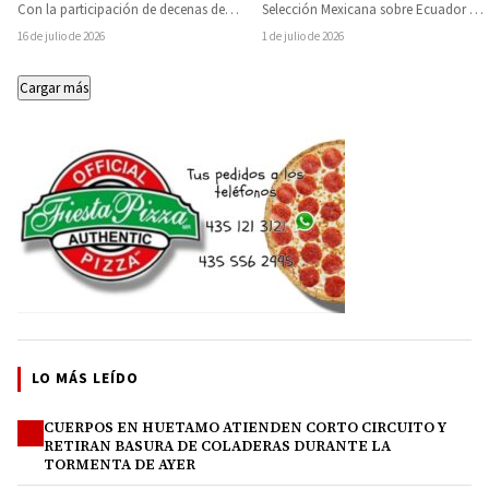
Polideportivo 2026
Selección en el Mundial
Con la participación de decenas de
Selección Mexicana sobre Ecuador y
niñas y niños, el pasado…
su clasificación a la siguiente ronda…
16 de julio de 2026
1 de julio de 2026
Cargar más
LO MÁS LEÍDO
CUERPOS EN HUETAMO ATIENDEN CORTO CIRCUITO Y
1
RETIRAN BASURA DE COLADERAS DURANTE LA
TORMENTA DE AYER