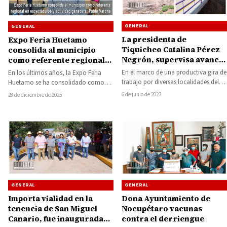
GENERAL
GENERAL
La presidenta de
Expo Feria Huetamo
Tiquicheo Catalina Pérez
consolida al municipio
Negrón, supervisa avance
como referente regional
de varias obras que se
en espectáculos y
En el marco de una productiva gira de
En los últimos años, la Expo Feria
construyen en el
actividad ganadera: Pablo
trabajo por diversas localidades del
Huetamo se ha consolidado como
municipio
Varona
municipio, la presidenta de
uno de los principales referentes en…
6 de junio de 2023
28 de diciembre de 2025
Tiquicheo,…
GENERAL
GENERAL
Importa vialidad en la
Dona Ayuntamiento de
tenencia de San Miguel
Nocupétaro vacunas
Canario, fue inaugurada
contra el derriengue