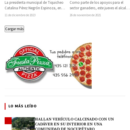
por la alcaldesa de
La presidenta municipal de Tiquicheo
Como parte de los apoyos para el
Tiquicheo Catalina Pérez
Catalina Pérez Negrón Espinoza, en
sector ganadero, este jueves el alcalde
Negrón
compañía de habitantes y personal
de Nocupétaro Gonzalo Nares
11 de diciembre de 2023
26 de noviembre de 2021
del Ayuntamiento, encabezó…
Gómez,…
Cargar más
LO MÁS LEÍDO
HALLAN VEHÍCULO CALCINADO CON UN
1
CADÁVER EN SU INTERIOR EN UNA
COMUNIDAD DE NOCUPÉTARO