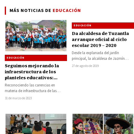
MÁS NOTICIAS DE
EDUCACIÓN
EDUCACIÓN
Da alcaldesa de Tuzantla
arranque oficial al ciclo
escolar 2019 – 2020
Desde la explanada del jardín
EDUCACIÓN
principal, la alcaldesa de Jazmín
Arroyo Martínez, dio el arranque
Seguimos mejorando la
27 de agosto de 2019
oficial al ciclo…
infraestructura de los
planteles educativos:
Pablo Varona; comienza la
Reconociendo las carencias en
construcción de una
materia de infraestructura de las
techumbre en la Primaria
instituciones educativas del municipio
31 de marzo de 2023
de Estimucha
de Huetamo, el alcalde Pablo…