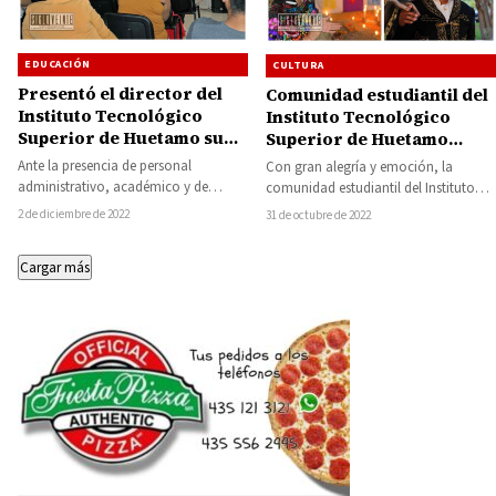
EDUCACIÓN
CULTURA
Presentó el director del
Comunidad estudiantil del
Instituto Tecnológico
Instituto Tecnológico
Superior de Huetamo su
Superior de Huetamo
informe de actividades
celebra el Día de Muertos
Ante la presencia de personal
Con gran alegría y emoción, la
administrativo, académico y de
comunidad estudiantil del Instituto
apoyo, se llevó a cabo en las
Tecnológico Superior de Huetamo,
2 de diciembre de 2022
31 de octubre de 2022
instalaciones del…
celebraron el Día de…
Cargar más