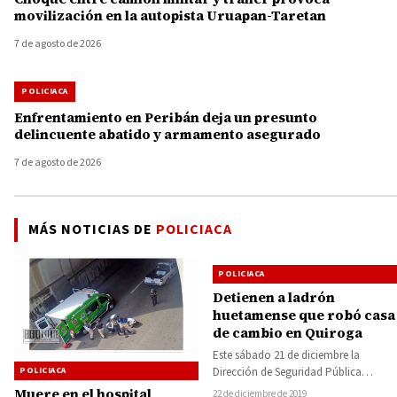
movilización en la autopista Uruapan-Taretan
7 de agosto de 2026
POLICIACA
Enfrentamiento en Peribán deja un presunto
delincuente abatido y armamento asegurado
7 de agosto de 2026
MÁS NOTICIAS DE
POLICIACA
POLICIACA
Detienen a ladrón
huetamense que robó casa
de cambio en Quiroga
Este sábado 21 de diciembre la
POLICIACA
Dirección de Seguridad Pública
Municipal de Tzintzuntzan, detuvo a
Muere en el hospital
22 de diciembre de 2019