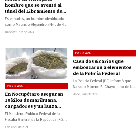
tres adultos y…
hombre que se aventó al
túnel del Libramiento de
Morelia
Este martes, un hombre identificado
como Mauricio Alejandro «N»., de 45
años, perdió la vida en el Hospital…
18 de octubre de 2023
POLICIACA
Caen dos sicarios que
emboscaron a elementos
de la Policía Federal
La Policía Federal (PF) informó que
POLICIACA
Nazario Moreno El Chayo, uno de los
líderes de La Familia Michoacana…
En Nocupétaro aseguran
20 de junio de 2010
10 kilos de marihuana,
cargadores y un lanza
granadas
El Ministerio Público Federal de la
Fiscalía General de la República (FGR)
en Michoacán, inicio carpeta de
1 de abril de 2021
investigación…