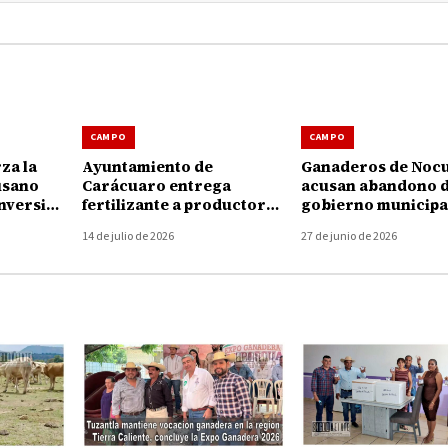
CAMPO
CAMPO
za la
Ayuntamiento de
Ganaderos de Noc
usano
Carácuaro entrega
acusan abandono d
nversión
fertilizante a productores
gobierno municipa
 pesos
para fortalecer el campo
crisis por gusano
14 de julio de 2026
27 de junio de 2026
barrenador