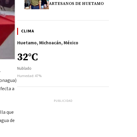
ARTESANOS DE HUETAMO
CLIMA
Huetamo, Michoacán, México
32°C
Nublado
y
Humedad: 47%
Conagua)
fecta a
PUBLICIDAD
lla que
agua de