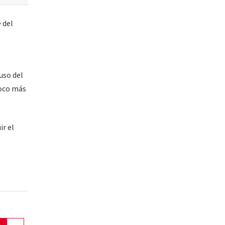
 del
uso del
poco más
ir el