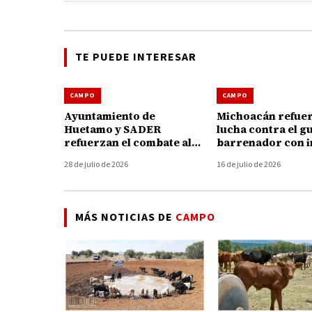
TE PUEDE INTERESAR
CAMPO
CAMPO
Ayuntamiento de
Michoacán refuer
Huetamo y SADER
lucha contra el g
refuerzan el combate al
barrenador con i
gusano barrenador con
de 47 millones de
28 de julio de 2026
16 de julio de 2026
brigadas y kits gratuitos
MÁS NOTICIAS DE
CAMPO