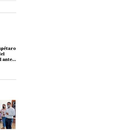
upétaro
el
l ante