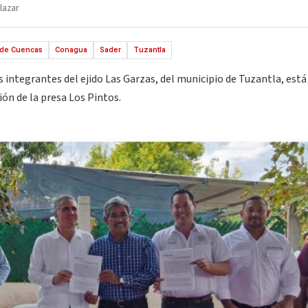
lazar
n de Cuencas
Conagua
Sader
Tuzantla
 integrantes del ejido Las Garzas, del municipio de Tuzantla, está
ión de la presa Los Pintos.