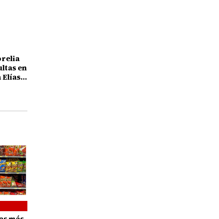
orelia
ultas en
 Elías
25 años
nas más