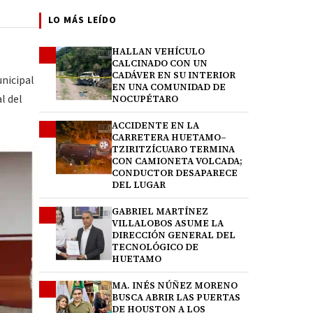
LO MÁS LEÍDO
HALLAN VEHÍCULO
1
CALCINADO CON UN
CADÁVER EN SU INTERIOR
unicipal
EN UNA COMUNIDAD DE
l del
NOCUPÉTARO
ACCIDENTE EN LA
2
CARRETERA HUETAMO–
TZIRITZÍCUARO TERMINA
CON CAMIONETA VOLCADA;
CONDUCTOR DESAPARECE
DEL LUGAR
GABRIEL MARTÍNEZ
3
VILLALOBOS ASUME LA
DIRECCIÓN GENERAL DEL
TECNOLÓGICO DE
HUETAMO
MA. INÉS NÚÑEZ MORENO
4
BUSCA ABRIR LAS PUERTAS
DE HOUSTON A LOS