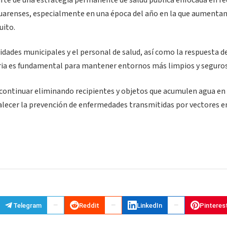
rte de una estrategia permanente de salud pública enfocada en red
acuarenses, especialmente en una época del año en la que aumentan
uito.
dades municipales y el personal de salud, así como la respuesta de
taria es fundamental para mantener entornos más limpios y seguros
a continuar eliminando recipientes y objetos que acumulen agua en 
talecer la prevención de enfermedades transmitidas por vectores e
Telegram
Reddit
LinkedIn
Pinteres