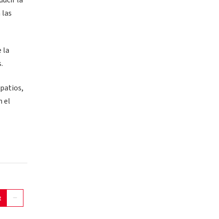
ucir la
 las
 la
.
patios,
n el
t