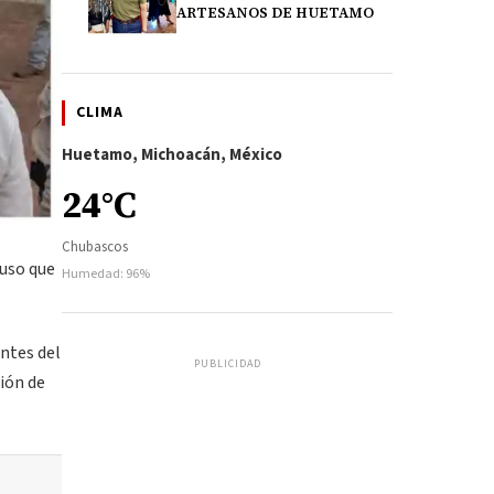
ARTESANOS DE HUETAMO
CLIMA
Huetamo, Michoacán, México
24°C
Chubascos
suso que
Humedad: 96%
antes del
PUBLICIDAD
ción de