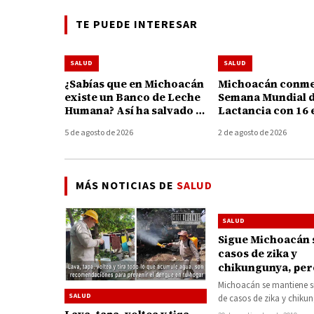
TE PUEDE INTERESAR
SALUD
SALUD
¿Sabías que en Michoacán
Michoacán conme
existe un Banco de Leche
Semana Mundial d
Humana? Así ha salvado y
Lactancia con 16 
fortalecido la vida de 195
para apoyar a ma
5 de agosto de 2026
2 de agosto de 2026
bebés
MÁS NOTICIAS DE
SALUD
SALUD
Sigue Michoacán 
casos de zika y
chikungunya, per
495 casos de deng
Michoacán se mantiene si
defunción en La 
SALUD
de casos de zika y chiku
que van del año; sin…