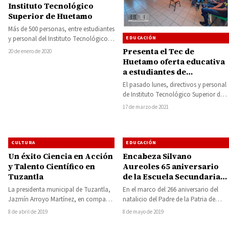
Instituto Tecnológico
Superior de Huetamo
Más de 500 personas, entre estudiantes
EDUCACIÓN
y personal del Instituto Tecnológico
Superior de Huetamo, se beneficiarán
Presenta el Tec de
20 de enero de 2020
con el…
Huetamo oferta educativa
a estudiantes de
Montecillos
El pasado lunes, directivos y personal
de Instituto Tecnológico Superior de
Huetamo, visitaron la localidad de
17 de marzo de 2021
Montecillos a…
CULTURA
EDUCACIÓN
Un éxito Ciencia en Acción
Encabeza Silvano
y Talento Científico en
Aureoles 65 aniversario
Tuzantla
de la Escuela Secundaria
N° 1 de Huetamo
La presidenta municipal de Tuzantla,
En el marco del 266 aniversario del
Jazmín Arroyo Martínez, en compañía
natalicio del Padre de la Patria de
del diputado local Octavio Ocampo
México, Miguel Hidalgo y…
8 de abril de 2019
8 de mayo de 2019
Córdova, encabezaron el…