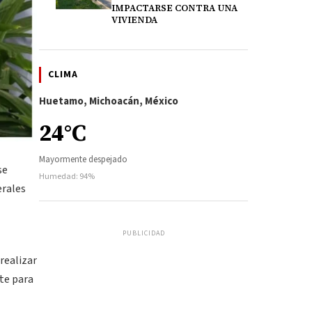
IMPACTARSE CONTRA UNA
VIVIENDA
CLIMA
Huetamo, Michoacán, México
24°C
Mayormente despejado
se
Humedad: 94%
erales
PUBLICIDAD
realizar
te para