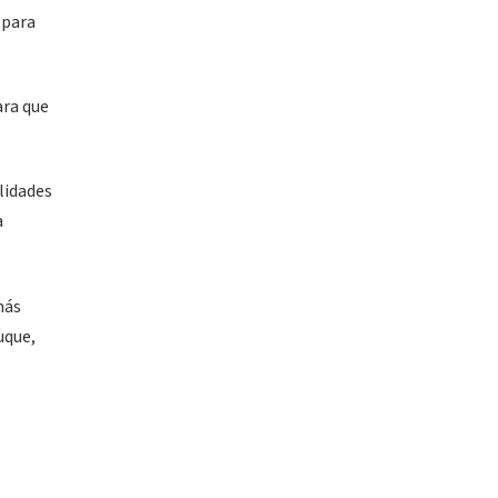
 para
ara que
lidades
a
más
uque,
l