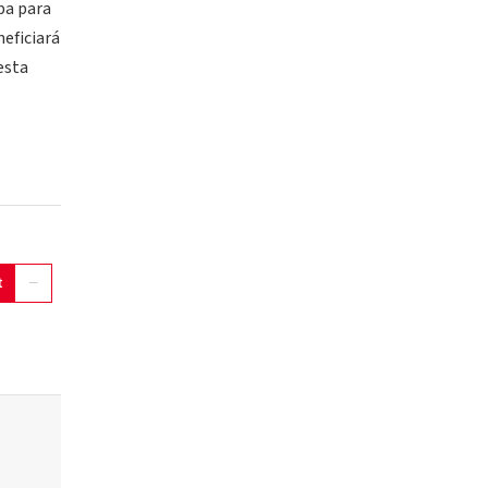
pa para
neficiará
esta
t