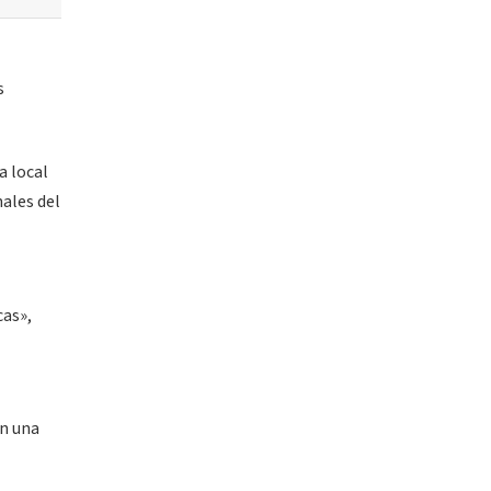
s
a local
ales del
cas»,
on una