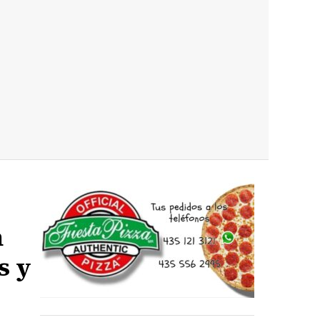
n
s y