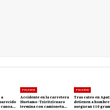
POLICIACA
POLICIACA
 a
Accidente en la carretera
Tras cateo en Apat
parecido
Huetamo–Tziritzícuaro
detienen a hombre 
e canoa
termina con camioneta
aseguran 110 gram