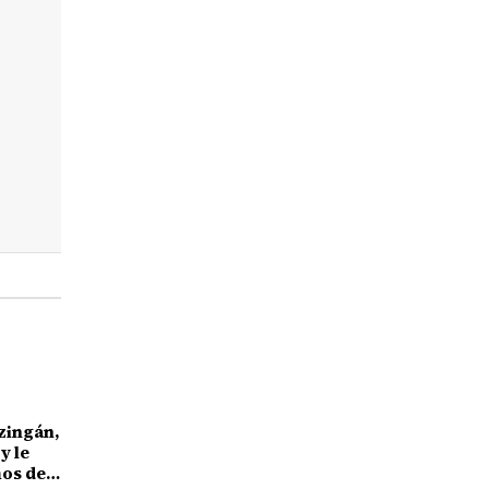
zingán,
y le
os de