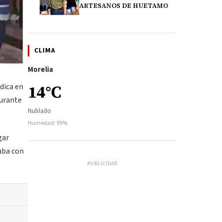
ARTESANOS DE HUETAMO
CLIMA
Morelia
dica en
14°C
durante
Nublado
Humedad: 99%
gar
taba con
PUBLICIDAD