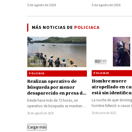
en una camioneta con
en el Lago de Pát
5 de agosto de 2026
5 de agosto de 2026
placas de Texas
MÁS NOTICIAS DE
POLICIACA
POLICIACA
POLICIACA
Hombre muere
Realizan operativo de
atropellado en ca
búsqueda por menor
está sin identifica
desaparecido en presa de
Epitacio Huerta en
La noche de ayer domin
Desde hace más de 72 horas, un
Michoacán
hombre falleció a causa 
operativo de búsqueda se mantiene
múltiples golpes que reci
en los municipios de Epitacio Huerta,
20 de junio de 2022
26 de agosto de 2024
diferentes…
…
Cargar más