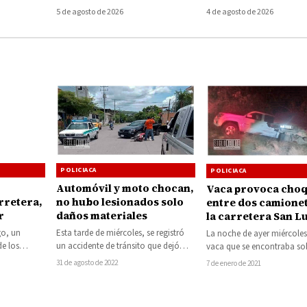
zcuaro
volcada; conductor
mariguana
5 de agosto de 2026
4 de agosto de 2026
desaparece del lugar
POLICIACA
POLICIACA
Automóvil y moto chocan,
Vaca provoca cho
rretera,
no hubo lesionados solo
entre dos camione
r
daños materiales
la carretera San L
Ciudad Altamirano
go, un
Esta tarde de miércoles, se registró
La noche de ayer miércoles
de los
un accidente de tránsito que dejó
vaca que se encontraba so
bió en
como saldo solo daños materiales
carretera federal 51 San L
31 de agosto de 2022
7 de enero de 2021
valorados…
Altamirano…