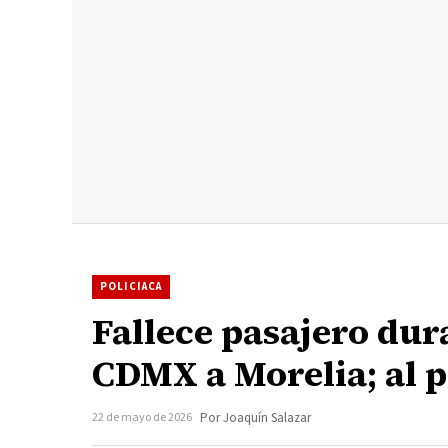
POLICIACA
Fallece pasajero dur
CDMX a Morelia; al p
22 de mayo de 2026
Por Joaquín Salazar