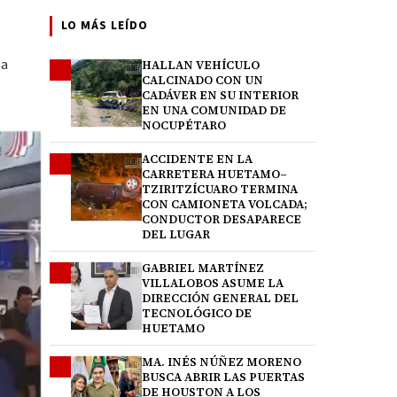
LO MÁS LEÍDO
la
HALLAN VEHÍCULO
1
CALCINADO CON UN
CADÁVER EN SU INTERIOR
EN UNA COMUNIDAD DE
NOCUPÉTARO
ACCIDENTE EN LA
2
CARRETERA HUETAMO–
TZIRITZÍCUARO TERMINA
CON CAMIONETA VOLCADA;
CONDUCTOR DESAPARECE
DEL LUGAR
GABRIEL MARTÍNEZ
3
VILLALOBOS ASUME LA
DIRECCIÓN GENERAL DEL
TECNOLÓGICO DE
HUETAMO
MA. INÉS NÚÑEZ MORENO
4
BUSCA ABRIR LAS PUERTAS
DE HOUSTON A LOS