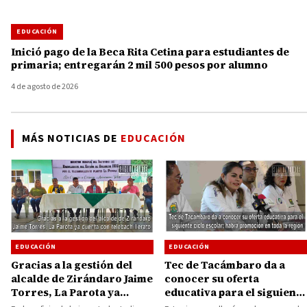
EDUCACIÓN
Inició pago de la Beca Rita Cetina para estudiantes de
primaria; entregarán 2 mil 500 pesos por alumno
4 de agosto de 2026
MÁS NOTICIAS DE
EDUCACIÓN
EDUCACIÓN
EDUCACIÓN
Gracias a la gestión del
Tec de Tacámbaro da a
alcalde de Zirándaro Jaime
conocer su oferta
Torres, La Parota ya
educativa para el siguiente
cuenta con
ciclo escolar; habrá