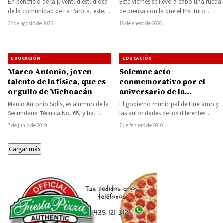
En beneficio de la juventud estudiosa
Este viernes se llevó a cabo una rueda
telebachillerato
promoción en toda la
de la comunidad de La Parota, este
de prensa con la que el Instituto
región
viernes fueron inauguradas las
Tecnológico Superior de…
22 de agosto de 2025
19 de enero de 2026
nuevas…
EDUCACIÓN
EDUCACIÓN
Marco Antonio, joven
Solemne acto
talento de la física, que es
conmemorativo por el
orgullo de Michoacán
aniversario de la
Constitución Política de
Marco Antonio Solís, es alumno de la
El gobierno municipal de Huetamo y
México de 1917
Secundaria Técnica No. 65, y ha
las autoridades de los diferentes
destacado en la escuela por…
niveles educativos de Huetamo,
7 de junio de 2019
7 de febrero de 2010
encabezaron el acto…
Cargar más