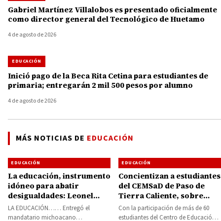
Gabriel Martínez Villalobos es presentado oficialmente
como director general del Tecnológico de Huetamo
4 de agosto de 2026
EDUCACIÓN
Inició pago de la Beca Rita Cetina para estudiantes de
primaria; entregarán 2 mil 500 pesos por alumno
4 de agosto de 2026
MÁS NOTICIAS DE
EDUCACIÓN
EDUCACIÓN
EDUCACIÓN
La educación, instrumento
Concientizan a estudiantes
idóneo para abatir
del CEMSaD de Paso de
desigualdades: Leonel
Tierra Caliente, sobre
Godoy Rangel
salud sexual y prevención
LA EDUCACIÓN…… Entregó el
Con la participación de más de 60
de adicciones
mandatario michoacano
estudiantes del Centro de Educación