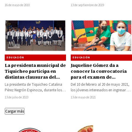
reconocimientos a profesores con 30,
Media Superior a Distancia (CEMSaD),
16 de mayo de 2010
13 de septiembre de 2019
40 y 50 años de servicio. En…
adscrito…
EDUCACIÓN
EDUCACIÓN
La presidenta municipal de
Jaqueline Gómez da a
Tiquicheo participa en
conocer la convocatoria
distintas clausuras del
para el examen de
ciclo escolar y refuerza su
admisión del ciclo escolar
La presidenta de Tiquicheo Catalina
Del 10 de febrero al 20 de mayo 2021,
compromiso con la
2021-2022
Pérez Negrón Espinoza, durante los
los jóvenes interesados en ingresar al
educación
últimos días ha estado acompañando
Instituto Tecnológico Superior…
13 de julio de 2023
13 de mayo de 2021
a las diferentes…
Cargar más