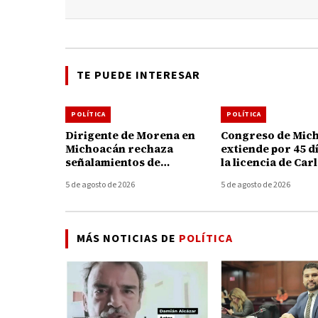
TE PUEDE INTERESAR
POLÍTICA
POLÍTICA
Dirigente de Morena en
Congreso de Mic
Michoacán rechaza
extiende por 45 d
señalamientos de
la licencia de Car
alcaldesa de Uruapan y
Torres Piña al fre
5 de agosto de 2026
5 de agosto de 2026
pide no politizar asesinato
FGE
de Carlos Manzo
MÁS NOTICIAS DE
POLÍTICA