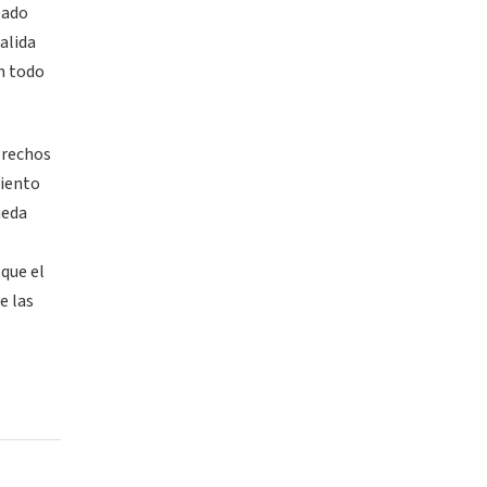
tado
alida
en todo
erechos
miento
ueda
 que el
e las