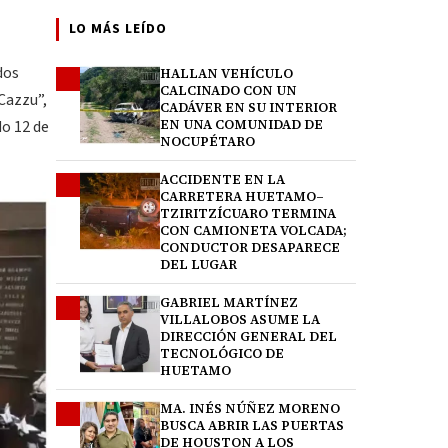
LO MÁS LEÍDO
dos
HALLAN VEHÍCULO
1
CALCINADO CON UN
 Cazzu”,
CADÁVER EN SU INTERIOR
do 12 de
EN UNA COMUNIDAD DE
NOCUPÉTARO
ACCIDENTE EN LA
2
CARRETERA HUETAMO–
TZIRITZÍCUARO TERMINA
CON CAMIONETA VOLCADA;
CONDUCTOR DESAPARECE
DEL LUGAR
GABRIEL MARTÍNEZ
3
VILLALOBOS ASUME LA
DIRECCIÓN GENERAL DEL
TECNOLÓGICO DE
HUETAMO
MA. INÉS NÚÑEZ MORENO
4
BUSCA ABRIR LAS PUERTAS
DE HOUSTON A LOS