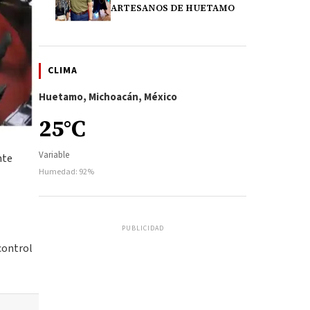
ARTESANOS DE HUETAMO
CLIMA
Huetamo, Michoacán, México
25°C
Variable
nte
Humedad: 92%
PUBLICIDAD
control