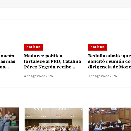
POLÍTICA
POLÍTICA
hoacán
Madurez política
Bedolla admite que
ías más
fortalece al PRD; Catalina
solicitó reunión c
los
Pérez Negrón recibe
dirigencia de More
nte de la
nombramiento como
Raúl Morón para
4 de agosto de 2026
3 de agosto de 2026
promotora para
"serenar" los ánim
Recuperar la Grandeza de
frenar ataques hac
Tiquicheo
persona